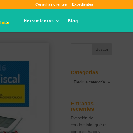
Consultas clientes
Expedientes
Herramientas
Blog
Categorías
Categorías
Entradas
recientes
Extinción de
condominio: qué es,
cómo se hace y