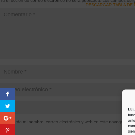
Tu dirección de correo electrónico no será publicada.
Los campos obli
DESCARGAR TABLA DE
ENLACE AL SERVICIO D
Util
func
ante
Guarda mi nombre, correo electrónico y web en este navegador p
camb
siem