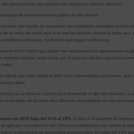
por dos para parados que cambien de ciudad por motivos laborales.
ducción de las retenciones a aplicar en las nómina.
riamente una bajada de impuestos, las cantidades retenidas durante e
n de la renta, de modo que si se nos ha retenido demás la renta será a 
as cantidades retenidas, tendremos que pagar la diferencia.
durante el año habrá que aplicar las reducciones por aportaciones a pl
 vivienda habitual, entre otras, por lo que con idéntico ingresos y rete
 todos.
 un tributo que está cedido al 50% a las comunidades autónomas, que 
ramos y tipos.
ómica no se tiene en cuenta para determinar el tipo de retención, si 
 que el resultado de la renta será diferente dependiendo en que provinc
onales en 2015 baja del 21% al 19%.
Si bien si el volumen de ingresos
s se aplicará una retención del 15% Los profesionales por cuenta propi
 sobre rendimientos de actividades profesionales, en lugar del 21% qu