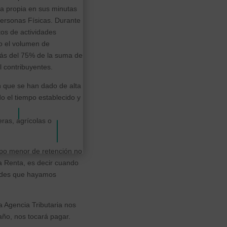
ta propia en sus minutas
Personas Físicas. Durante
tos de actividades
o el volumen de
 más del 75% de la suma de
l contribuyentes.
n que se han dado de alta
do el tiempo establecido y
ras, agrícolas o
tipo menor de retención no
 Renta, es decir cuando
dades que hayamos
a Agencia Tributaria nos
año, nos tocará pagar.