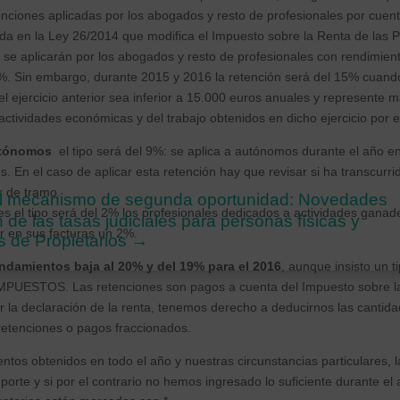
enciones aplicadas por los abogados y resto de profesionales por cuen
da en la Ley 26/2014 que modifica el Impuesto sobre la Renta de las 
 se aplicarán por los abogados y resto de profesionales con rendimien
8%. Sin embargo, durante 2015 y 2016 la retención será del 15% cuand
el ejercicio anterior sea inferior a 15.000 euros anuales y represente
actividades económicas y del trabajo obtenidos en dicho ejercicio por e
utónomos
el tipo será del 9%: se aplica a autónomos durante el año e
ios. En el caso de aplicar esta retención hay que revisar si ha transcurri
r de tramo.
 El mecanismo de segunda oportunidad: Novedades
es el tipo será del 2% los profesionales dedicados a actividades ganade
n de las tasas judiciales para personas físicas y
r en sus facturas un 2%.
de Propietarios
→
endamientos baja al 20% y del 19% para el 2016
, aunque insisto un 
PUESTOS. Las retenciones son pagos a cuenta del Impuesto sobre la
r la declaración de la renta, tenemos derecho a deducirnos las canti
retenciones o pagos fraccionados.
ntos obtenidos en todo el año y nuestras circunstancias particulares, l
orte y si por el contrario no hemos ingresado lo suficiente durante el 