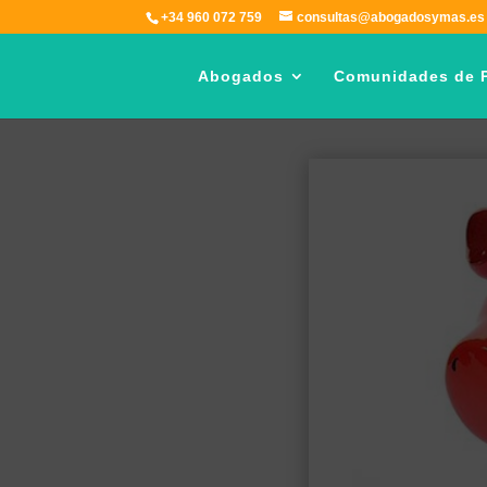
+34 960 072 759
consultas@abogadosymas.es
Abogados
Comunidades de P