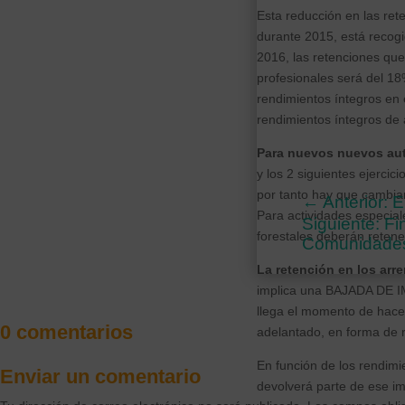
Esta reducción en las ret
durante 2015, está recogi
2016, las retenciones que
profesionales será del 1
rendimientos íntegros en 
rendimientos íntegros de 
Para nuevos nuevos a
y los 2 siguientes ejercic
por tanto hay que cambia
←
Anterior:
Para actividades especial
Siguiente: Fi
forestales deberán retene
Comunidades 
La retención en los arr
implica una BAJADA DE IM
llega el momento de hace
0 comentarios
adelantado, en forma de 
En función de los rendimie
Enviar un comentario
devolverá parte de ese imp