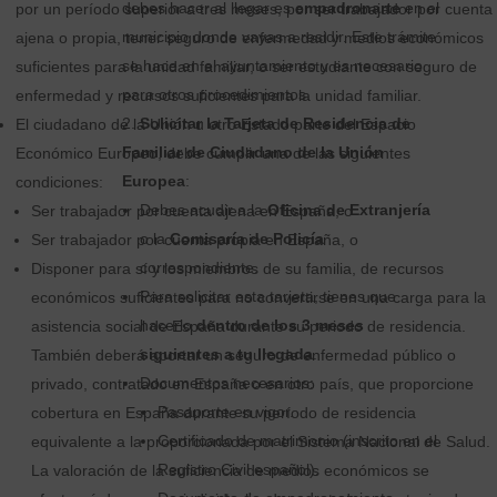
debes hacer al llegar es
empadronarte
en el
por un período superior a tres meses, por ser trabajador por cuenta
municipio donde vayas a residir. Este trámite
ajena o propia, tener seguro de enfermedad y medios económicos
se hace en el ayuntamiento y es necesario
suficientes para la unidad familiar, o ser estudiante con seguro de
para otros procedimientos.
enfermedad y recursos suficientes para la unidad familiar.
Solicitar la Tarjeta de Residencia de
El ciudadano de la Unión u otro Estado parte del Espacio
Familiar de Ciudadano de la Unión
Económico Europeo, debe cumplir una de las siguientes
Europea
:
condiciones:
Debes acudir a la
Oficina de Extranjería
Ser trabajador por cuenta ajena en España, o
o la
Comisaría de Policía
Ser trabajador por cuenta propia en España, o
correspondiente.
Disponer para sí y los miembros de su familia, de recursos
Para solicitar esta tarjeta, tienes que
económicos suficientes para no convertirse en una carga para la
hacerlo
dentro de los 3 meses
asistencia social de España durante su periodo de residencia.
siguientes a tu llegada
.
También deberá aportar un seguro de enfermedad público o
Documentos necesarios:
privado, contratado en España o en otro país, que proporcione
Pasaporte en vigor.
cobertura en España durante su período de residencia
Certificado de matrimonio (inscrito en el
equivalente a la proporcionada por el Sistema Nacional de Salud.
Registro Civil español).
La valoración de la suficiencia de medios económicos se