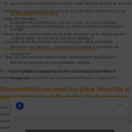
Si alguno de los contrayentes fuese viudo deberá aportar el acta de
defunción correspondiente junto al acta de dicho matrimonio o el
Entradas recientes
Libro de Familia.
Extinción de condominio: qué es, cómo se hace y cuánto
Si el estado civil fuera divorciado se deberá aportar certificación
cuesta
literal de ese matrimonio con la nota marginal de la sentencia de
¿Cómo saber si una herencia tiene deudas?
divorcio. Si el divorcio fue en el extranjero, debe presentar
Herencia con deudas: ¿renunciar o aceptar a beneficio de
Exequatur o legalización de resolución extranjera.
inventario?
Todo los documentos deben estar debidamente legalizados.
Planificar la herencia: tranquilidad y ahorro
Es recomendable la presentación de pruebas que acrediten la
El Enigmático Legado de Isabel: Una Historia de Amor y
convivencia como puedan ser facturas telefónicas, fotografías …
Venganza
Documentos necesarios para inscribir el
matrimonio en el Registro Civil español
Si te has casado en el extranjero y uno de los contrayentes tiene la
nacionalidad española o la adquirido con posterioridad a la
celebración del matrimonio, y ya os habeis trasladado a España debes
solicitar la inscripción en el Registro Civil Central.