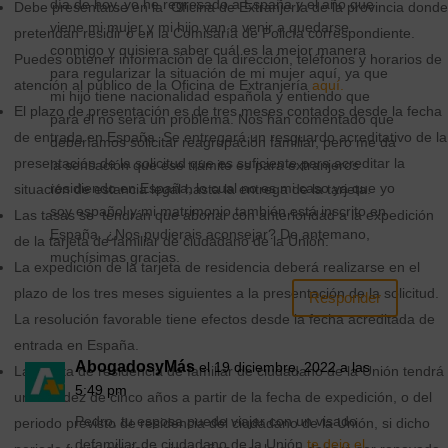
día de hoy, yo he regresado a España y el año que
Debe presentarse en la Oficina de Extranjería de la provincia donde
viene mi mujer y mi hijo van a venir a quedarse
pretendan residir o en la Comisaría de Policía correspondiente.
conmigo y quisiera saber cuál es la mejor manera
Puedes obtener información de la dirección, teléfonos y horarios de
para regularizar la situación de mi mujer aquí, ya que
atención al público de la Oficina de Extranjería
aquí.
mi hijo tiene nacionalidad española y entiendo que
El plazo de presentación es de tres meses contados desde la fecha
para él no será un problema. Nos han comentado que
de entrada en España. Se entregará un resguardo acreditativo de la
deberíamos solicitar reagrupación familiar, pero me da
presentación de la solicitud que es suficiente para acreditar la
la sensación que ese trámite es para extranjeros
residiendo en España, lo cual no es mi caso ya que yo
situación de estancia legal hasta la entrega de la tarjeta.
soy español y mi matrimonio también está inscrito en
Las tasas se tendrán que abonar con anterioridad a la expedición
España. ¿Nos pudierais aconsejar? De antemano,
de la tarjeta de familiar de ciudadano de la Unión.
muchísimas gracias.
La expedición de la tarjeta de residencia deberá realizarse en el
plazo de los tres meses siguientes a la presentación de la solicitud.
Responder
La resolución favorable tiene efectos desde la fecha acreditada de
entrada en España.
AbogadosyMás
el 19 diciembre, 2022 a las
La tarjeta de residencia de familiar de ciudadano de la Unión tendrá
5:49 pm
una validez de cinco años a partir de la fecha de expedición, o del
Pedro, tu esposa puede viajar con un visado
periodo previsto de residencia del ciudadano de la Unión, si dicho
defamiliar de ciudadano de la Unión
te dejo el