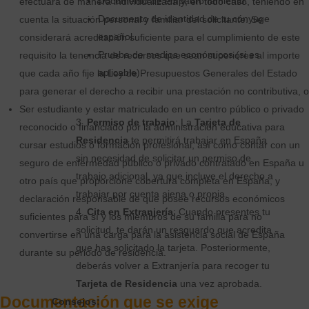
Documento de empadronamiento.
efectuará de manera individualizada y, en todo caso, teniendo en
Documento de identidad de tu cónyuge
cuenta la situación personal y familiar del solicitante. Se
español.
considerará acreditación suficiente para el cumplimiento de este
Prueba de medios económicos (si es
requisito la tenencia de recursos que sean superiores al importe
aplicable).
que cada año fije la Ley de Presupuestos Generales del Estado
para generar el derecho a recibir una prestación no contributiva, o
Ser estudiante y estar matriculado en un centro público o privado
Permiso de trabajo
: La
Tarjeta de
reconocido o financiado por la administración educativa para
Residencia
te permitirá trabajar en España
cursar estudios o formación profesional, así como contar con un
sin necesidad de solicitar un permiso de
seguro de enfermedad público o privado contratado en España u
trabajo adicional, ya que incluye el derecho a
otro país que proporcione cobertura completa en España, y
trabajar por cuenta ajena o propia.
declaración responsable de que posee recursos económicos
Cita en Extranjería
: Cuando presentes tu
suficientes para sí y los miembros de su familia para no
solicitud, te darán un resguardo que acredita
convertirse en una carga para la asistencia social de España
que has solicitado la tarjeta. Posteriormente,
durante su periodo de residencia.
deberás volver a Extranjería para recoger tu
Tarjeta de Residencia
una vez aprobada.
Documentación que se exige
Consejos: