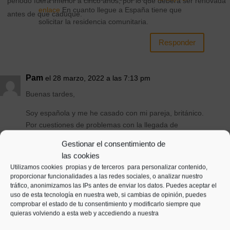
periodo fuera inferior a cinco años, por lo que deberá ser renovada
enlace
En cuanto llegue a España tiene que
antes de que caduque.
solicitar la residencia comunitaria.
Responder
Pam
el 28 marzo, 2022 a las 7:13 pm
Buenas tardes,
Soy española y me he casado con mi pareja, británico.
Por cuestiones de problemas con la llegada de
papeles, traducciones y la cita con el registro, mi
Gestionar el consentimiento de
ahora marino excedió su tiempo con el visado de
las cookies
turista en españa, no pedimos la prórroga pensando
Utilizamos cookies propias y de terceros para personalizar contenido,
que daría tiempo …no obstante pudimos casarnos y
proporcionar funcionalidades a las redes sociales, o analizar nuestro
posteriormente presentar toda la documentación para
tráfico, anonimizamos las IPs antes de enviar los datos. Puedes aceptar el
uso de esta tecnología en nuestra web, si cambias de opinión, puedes
la tarjeta de residente ciudadano comunitario,
comprobar el estado de tu consentimiento y modificarlo siempre que
tenemos cita proximamente en extranjería…sin
quieras volviendo a esta web y accediendo a nuestra
embargo nos surge la duda y el miedo del