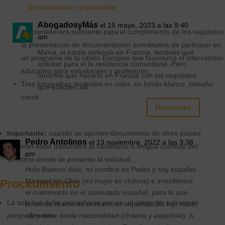
de declaración responsable
AbogadosyMás
el 15 mayo, 2023 a las 9:40
Se considerará suficiente para el cumplimiento de los requisitos
am
la presentación de documentación acreditativa de participar en
María, si estáis viviendo en Francia, tendréis que
un programa de la Unión Europea que favorezca el intercambio
solicitar para el la residencia comunitaria. Pero
educativo para estudiantes y profesores.
tendréis que hacerlo en Francia con los requisitos
Tres fotografías recientes en color, en fondo blanco, tamaño
que soliciten allí.
carné.
Responder
Importante:
cuando se aporten documentos de otros países
Pedro Antolinos
el 13 noviembre, 2022 a las 3:38
deberán estar traducidos al castellano o lengua cooficial del
pm
territorio donde se presente la solicitud.
Hola Buenos días, mi nombre es Pedro y soy español.
Me casé en Chile (mi mujer es chilena) e inscribimos
Procedimiento
el matrimonio en el consulado español, para lo que
La solicitud debe presentarse por en el cónyuge extranjero
tenemos libreta de matrimonio española. Mi hijo nació
allí y tiene doble nacionalidad (chilena y española). A
personalmente.