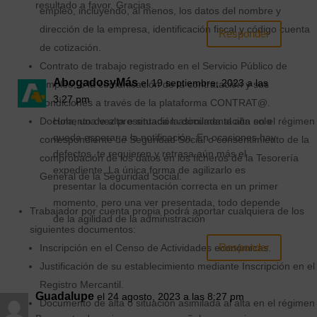
resultado a favor. Gracias.
empleo, incluyendo, al menos, los datos del nombre y
dirección de la empresa, identificación fiscal y código cuenta
Responder
de cotización.
Contrato de trabajo registrado en el Servicio Público de
AbogadosyMás
el 19 septiembre, 2023 a las
Empleo, o la comunicación de la contratación y sus
3:27 pm
condiciones a través de la plataforma CONTRAT@.
Hola, una vez presentada la documentación solo
Documento de alta o situación asimilada al alta en el régimen
queda esperar a la notificación. En ocasiones hay
correspondiente de Seguridad Social o consentimiento de la
defectos, te requieren y retrasa aún más el
comprobación de los datos en los ficheros de la Tesorería
expediente. La única forma de agilizarlo es
General de la Seguridad Social.
presentar la documentación correcta en un primer
momento, pero una ver presentada, todo depende
Trabajador por cuenta propia podrá aportar cualquiera de los
de la agilidad de la administración
siguientes documentos:
Responder
Inscripción en el Censo de Actividades económicas.
Justificación de su establecimiento mediante Inscripción en el
Registro Mercantil.
Guadalupe
el 24 agosto, 2023 a las 8:27 pm
Documento de alta o situación asimilada al alta en el régimen