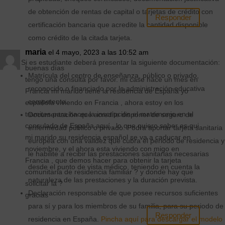
de obtención de rentas de capital o tarjetas de crédito con
Responder
certificación bancaria que acredite la cantidad disponible
como crédito de la citada tarjeta.
maria
el 4 mayo, 2023 a las 10:52 am
Si es estudiante deberá presentar la siguiente documentación:
buenas días
Matrícula del centro de enseñanza, público o privado,
tengo una consulta por favor. mi case hace un mes en
reconocido o financiado por la administración educativa
Francia mi marido tiene la residencia de España yo
competente.
española viviendo en Francia , ahora estoy en los
tramites para hacer la inscripción el matrimonio en el
Documentación que acredite disponer de seguro de
consulado de España aquí , lo que quiero saber es qui
enfermedad público o privado. Podrá aportar tarjeta sanitaria
mi marido su residencia español se va a caducar en
europea con una validez que cubra el periodo de residencia y
noviembre, y el ahora esta viviendo con migo en
le habilite a recibir las prestaciones sanitarias necesarias
Francia , que demos hacer para obtenir la tarjeta
desde el punto de vista médico, teniendo en cuenta la
comunitaria de residencia familiar ? y donde hay que
naturaleza de las prestaciones y la duración prevista.
solicitar la ?
Declaración responsable de que posee recursos suficientes
gracias
para sí y para los miembros de su familia, para su periodo de
Responder
residencia en España.
Pincha aquí para descargar el modelo