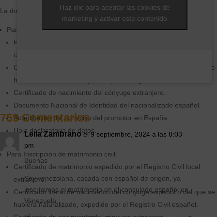
Haz clic para aceptar las cookies de
La documentación que debes aportar es la siguiente:
marketing y activar este contenido
Para Inscripción de matrimonio canónico:
Presentación de la certificación eclesiástica que expresará las
circunstancias exigidas por la legislación.
Certificado literal de nacimiento del cónyuge español o del que se
hubiera naturalizado, expedido por el Registro Civil español.
Certificado de nacimiento del cónyuge extranjero.
Documento Nacional de Identidad del nacionalizado español.
759 Comentarios
Acreditación del domicilio del promotor en España.
Hoja declaratoria de datos.
Leila Zambrano
el 9 septiembre, 2024 a las 8:03
pm
Para Inscripción de matrimonio civil:
Buenas
Certificado de matrimonio expedido por el Registro Civil local
Soy venezolana, casada con español de origen, ya
extranjero.
inscribimos el matrimonio en el consulado español en
Certificado literal de nacimiento del cónyuge español o del que se
Venezuela.
hubiera naturalizado, expedido por el Registro Civil español.