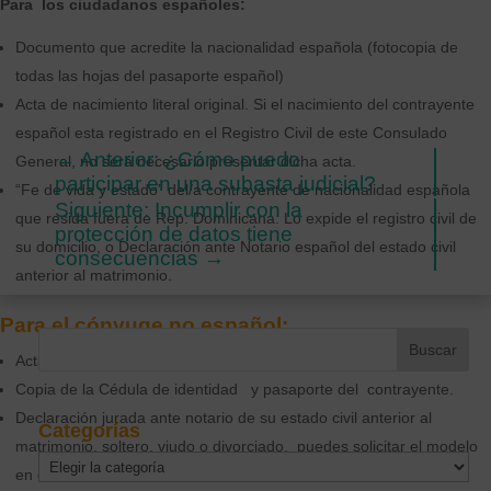
Para los ciudadanos españoles:
Documento que acredite la nacionalidad española (fotocopia de
todas las hojas del pasaporte español)
Acta de nacimiento literal original. Si el nacimiento del contrayente
español esta registrado en el Registro Civil de este Consulado
←
Anterior: ¿Cómo puedo
General, no será necesario presentar dicha acta.
participar en una subasta judicial?
“Fe de vida y estado” del/a contrayente de nacionalidad española
Siguiente: Incumplir con la
que resida fuera de Rep. Dominicana. Lo expide el registro civil de
protección de datos tiene
su domicilio, o Declaración ante Notario español del estado civil
consecuencias
→
anterior al matrimonio.
Para el cónyuge no español:
Acta de nacimiento legalizada.
Copia de la Cédula de identidad y pasaporte del contrayente.
Declaración jurada ante notario de su estado civil anterior al
Categorías
matrimonio, soltero, viudo o divorciado, puedes solicitar el modelo
Categorías
en el consulado.