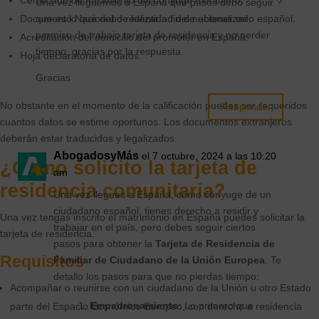
Certificado de nacimiento del cónyuge extranjero.
Una vez lleguemos a España que pasos debo seguir ?
que es lo que debo realizar a fin de obtener mi
Documento Nacional de Identidad del nacionalizado español.
permiso de trabajo tarjeta de residencia y no perder
Acreditación del domicilio del promotor en España.
tiempo, gracias por la respuesta.
Hoja declaratoria de datos.
Gracias
No obstante en el momento de la calificación puedes ser requeridos
Responder
cuantos datos se estime oportunos. Los documentos extranjeros
deberán estar traducidos y legalizados.
AbogadosyMás
el 7 octubre, 2024 a las 10:20
¿Cómo solicito la tarjeta de
am
residencia comunitaria?
Una vez llegues a España, como cónyuge de un
ciudadano español, tienes derecho a residir y
Una vez tengas inscrito el matrimonio en España puedes solicitar la
trabajar en el país, pero debes seguir ciertos
tarjeta de residencia.
pasos para obtener la
Tarjeta de Residencia de
Requisitos
Familiar de Ciudadano de la Unión Europea
. Te
detallo los pasos para que no pierdas tiempo:
Acompañar o reunirse con un ciudadano de la Unión u otro Estado
Empadronamiento
: Lo primero que
parte del Espacio Económico Europeo, con derecho a residencia