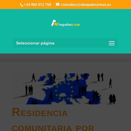
+34 960 072 759
consultas@abogadosymas.es
Seleccionar página
Residencia
comunitaria por