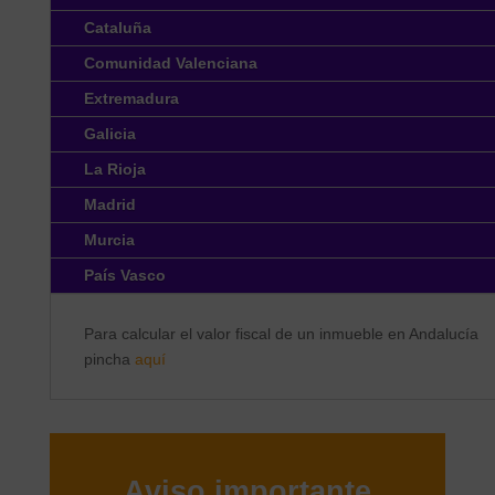
Cataluña
Comunidad Valenciana
Extremadura
Galicia
La Rioja
Madrid
Murcia
País Vasco
Para calcular el valor fiscal de un inmueble en Andalucía
pincha
aquí
Aviso importante