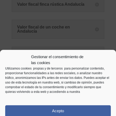
Valor fiscal finca rústica Andalucía
Valor fiscal de un coche en
Andalucía
Valor fiscal de una moto en
Gestionar el consentimiento de
Andalucía
las cookies
Utilizamos cookies propias y de terceros para personalizar contenido,
proporcionar funcionalidades a las redes sociales, o analizar nuestro
tráfico, anonimizamos las IPs antes de enviar los datos. Puedes aceptar el
Valor fiscal de una embarcación en
uso de esta tecnología en nuestra web, si cambias de opinión, puedes
Andalucía
comprobar el estado de tu consentimiento y modificarlo siempre que
quieras volviendo a esta web y accediendo a nuestra
CALCULAR VALOR
Acepto