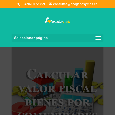
+34 960 072 759
consultas@abogadosymas.es
Seleccionar página
Calcular
valor fiscal
bienes por
comunidades