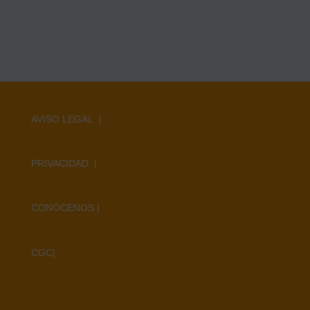
AVISO LEGAL |
PRIVACIDAD |
CONÓCENOS
|
CGC
|