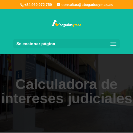
+34 960 072 759
consultas@abogadosymas.es
Seleccionar página
Calculadora de
intereses judiciales