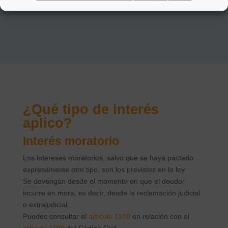
¿Qué tipo de interés
aplico?
Interés moratorio
Los intereses moratorios, salvo que se haya pactado
expresamente otro tipo, son los previstos en la ley.
Se devengan desde el momento en que el deudor
incurre en mora, es decir, desde la reclamación judicial
o extrajudicial.
Puedes consultar el
artículo 1108
en relación con el