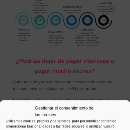
¿Podrías dejar de pagar intereses o
pagar mucho menos?
Aunque la mayoría de las sentencias dictadas a favor
del consumidor sustituyen el IRPH por Euribor.
La
Audiencia Provincial de Toledo
ha confirmado la
nulidad de una de estas cláusulas, y ha aceptado que el
Gestionar el consentimiento de
préstamo sea desde este momento
gratuito para los
las cookies
consumidores
Utilizamos cookies propias y de terceros para personalizar contenido,
proporcionar funcionalidades a las redes sociales, o analizar nuestro