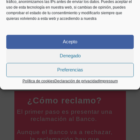
tráfico, anonimizamos las IPs antes de enviar los datos. Puedes aceptar el
uso de esta tecnología en nuestra web, si cambias de opinión, puedes
¿Porqué el nulo el IRPH?
comprobar el estado de tu consentimiento y modificarlo siempre que
quieras volviendo a esta web y accediendo a nuestra
¿Cómo puedo saber si mi hipoteca
Acepto
tiene IRPH?
Denegado
Contactar con un abogado
Preferencias
Política de cookies
Declaración de privacidad
Impressum
¿Cómo reclamo?
El primer paso es presentar una
reclamación al Banco.
Aunque el Banco va a rechazar,
la reclamación hay que