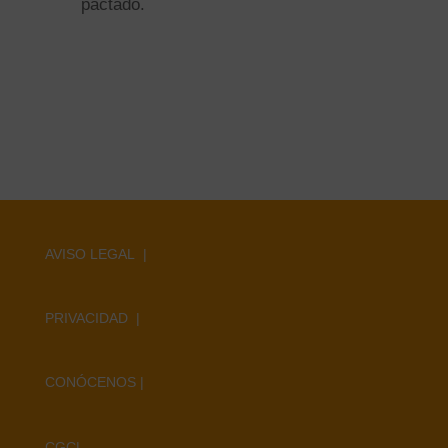
pactado.
AVISO LEGAL |
PRIVACIDAD |
CONÓCENOS
|
CGC
|