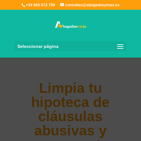
+34 960 072 759
consultas@abogadosymas.es
Seleccionar página
Limpia tu
hipoteca de
cláusulas
abusivas y