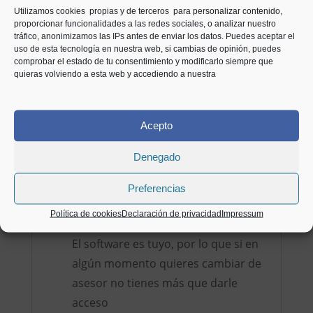
Utilizamos cookies propias y de terceros para personalizar contenido,
proporcionar funcionalidades a las redes sociales, o analizar nuestro
tráfico, anonimizamos las IPs antes de enviar los datos. Puedes aceptar el
uso de esta tecnología en nuestra web, si cambias de opinión, puedes
comprobar el estado de tu consentimiento y modificarlo siempre que
quieras volviendo a esta web y accediendo a nuestra
MODELOS FISCALES
Los modelos fiscales más frecuentes
se rellenarán automáticamente, sólo
Acepto
habrá que revisarlos y presentarlos y
Denegado
podrás hacerlo telemáticamente
Preferencias
Consulta los estados financieros en
cualquier momento
Política de cookies
Declaración de privacidad
Impressum
El software es tuyo, por lo que si en
algún momento quieres cambiar de
asesor no tienes más que darle
acceso