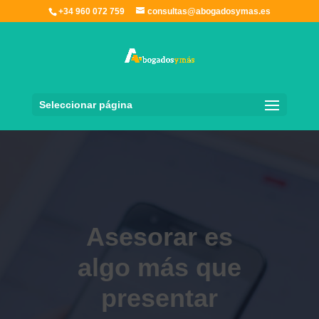
+34 960 072 759
consultas@abogadosymas.es
Seleccionar página
Asesorar es
algo más que
presentar