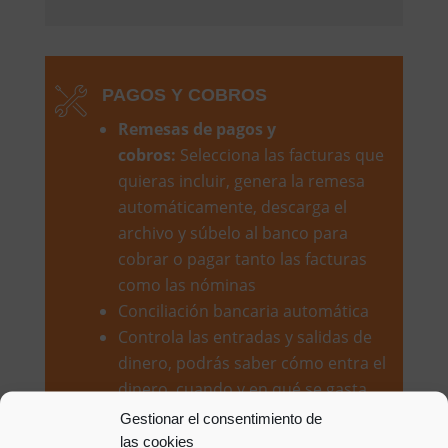
PAGOS Y COBROS
Remesas de pagos y
cobros:
Selecciona las facturas que
quieras incluir, genera la remesa
automáticamente, descarga el
archivo y súbelo al banco para
cobrar o pagar tanto las facturas
como las nóminas
Conciliación bancaria automática
Controla las entradas y salidas de
dinero, podrás saber cómo entra el
dinero, cuando y en qué se gasta
Gestionar el consentimiento de
las cookies