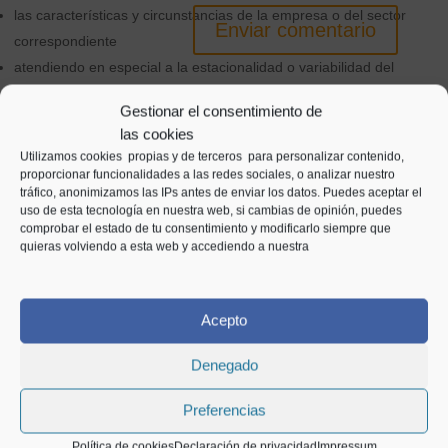
las características y circunstancias de la empresa o del sector
Enviar comentario
correspondiente
atendiendo en especial a la estacionalidad o variabilidad del
empleo,
Gestionar el consentimiento de
su correspondencia con eventos concretos, acontecimientos u otras
las cookies
especificidades sectoriales como las de, por ejemplo, las artes
Utilizamos cookies propias y de terceros para personalizar contenido,
escénicas, musicales y del cinematográfico y audiovisual.
proporcionar funcionalidades a las redes sociales, o analizar nuestro
Entradas relacionadas
tráfico, anonimizamos las IPs antes de enviar los datos. Puedes aceptar el
la normativa laboral aplicable.
uso de esta tecnología en nuestra web, si cambias de opinión, puedes
comprobar el estado de tu consentimiento y modificarlo siempre que
El compromiso de mantener el empleo fijado no se entenderá
quieras volviendo a esta web y accediendo a nuestra
incumplido cuando:
el contrato de trabajo se extinga por despido disciplinario declarado
Acepto
como procedente
dimisión
Denegado
jubilación incapacidad permanente total, absoluta o gran invalidez
Preferencias
de la persona trabajadora.
Política de cookies
Declaración de privacidad
Impressum