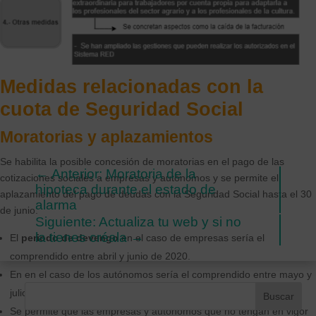
Medidas relacionadas con la
cuota de Seguridad Social
Moratorias y aplazamientos
Se habilita la posible concesión de moratorias en el pago de las
←
Anterior: Moratoria de la
cotizaciones sociales a empresas y autónomos y se permite el
hipoteca durante el estado de
aplazamiento del pago de deudas con la Seguridad Social hasta el 30
alarma
de junio.
Siguiente: Actualiza tu web y si no
la tienes créala
→
El
periodo de devengo
en el caso de empresas sería el
comprendido entre abril y junio de 2020.
En en el caso de los autónomos sería el comprendido entre mayo y
julio de 2020.
Se permite que las empresas y autónomos que no tengan en vigor