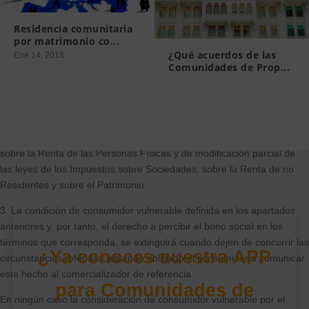
menor en la unidad familiar;
Residencia comunitaria
– a 3 veces el índice IPREM de 14 pagas, en el caso de que haya un
por matrimonio co...
¿Qué acuerdos de las
menor en la unidad familiar;
Ene 14, 2018
Comunidades de Prop...
– a 3,5 veces el índice IPREM de 14 pagas, en el caso de que haya
Mar 19, 2015
dos menores en la unidad familiar.
A estos efectos, se considera unidad familiar a la constituida conforme
a lo dispuesto en la Ley 35/2006, de 28 de noviembre, del Impuesto
sobre la Renta de las Personas Físicas y de modificación parcial de
las leyes de los Impuestos sobre Sociedades, sobre la Renta de no
Residentes y sobre el Patrimonio.
3. La condición de consumidor vulnerable definida en los apartados
anteriores y, por tanto, el derecho a percibir el bono social en los
términos que corresponda, se extinguirá cuando dejen de concurrir las
¿Ya conoces nuestra APP
circunstancias referidas, estando obligado el consumidor a comunicar
este hecho al comercializador de referencia.
para Comunidades de
En ningún caso la consideración de consumidor vulnerable por el