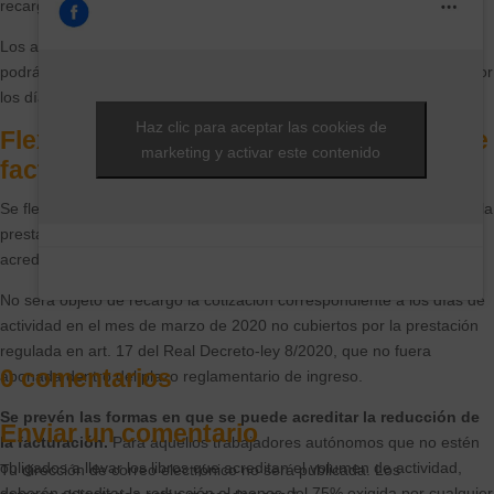
recargo.
Los autónomas que accedan a la prestación por cese de actividad
podrán aplazar sin cargo la cuota de la Seguridad Social de marzo por
los días que hayan trabajado.
Haz clic para aceptar las cookies de
Flexibilización del requisito de bajada de
marketing y activar este contenido
facturación
Se flexibiliza el requisito de fajada en la facturación para el acceso a la
prestación extraordinaria por cese
de actividad y se aclara la
acreditación de la misma.
No será objeto de recargo la cotización correspondiente a los días de
actividad en el mes de marzo de 2020 no cubiertos por la prestación
regulada en art. 17 del Real Decreto-ley 8/2020, que no fuera
0 comentarios
abonada dentro del plazo reglamentario de ingreso.
Se prevén las formas en que se puede acreditar la reducción de
Enviar un comentario
la facturación.
Para aquellos trabajadores autónomos que no estén
obligados a llevar los libros que acreditan el volumen de actividad,
Tu dirección de correo electrónico no será publicada.
Los
deberán acreditar la reducción al menos del 75% exigida por cualquier