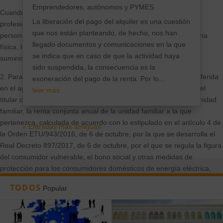
Emprendedores, autónomos y PYMES
Cuando el contrato de suministro de la vivienda habitual del
La liberación del pago del alquiler es una cuestión
profesional por cuenta propia o autónomo esté a nombre de la
que nos están planteando, de hecho, nos han
persona jurídica, el bono social deberá solicitarse para la persona
llegado documentos y comunicaciones en la que
física, lo que implicará un cambio de titularidad del contrato de
se indica que en caso de que la actividad haya
suministro.
sido suspendida, la consecuencia es la
2. Para poder adquirir la condición de consumidor vulnerable referida
exoneración del pago de la renta. Por lo...
en el apartado anterior, será condición necesaria que la renta del
leer más
titular del punto de suministro o, caso de formar parte de una unidad
familiar, la renta conjunta anual de la unidad familiar a la que
pertenezca, calculada de acuerdo con lo estipulado en el artículo 4 de
« Entradas más antiguas
la Orden ETU/943/2016, de 6 de octubre, por la que se desarrolla el
Real Decreto 897/2017, de 6 de octubre, por el que se regula la figura
del consumidor vulnerable, el bono social y otras medidas de
protección para los consumidores domésticos de energía eléctrica,
sea igual o inferior:
TODOS
Popular
– a 2,5 veces el Indicador Público de Renta de Efectos Múltiples
(IPREM) de 14 pagas, en el caso de que el titular del punto de
suministro no forme parte de una unidad familiar o no haya ningún