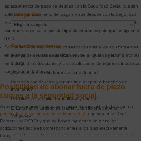
aplazamientos de pago de deudas con la Seguridad Social puedan
Categorías
solicitar el aplazamiento del pago de sus deudas con la Seguridad
Social que deban ingresar entre los meses de abril y junio de 2020,
Categorías
con una rebaja sustancial del tipo de interés exigido que se fija en el
0,5%.
Entradas recientes
Solicitudes y demás trámites correspondientes a los aplazamientos
en el pago de deudas de realizan online, al igual que las moratorias
Extinción de condominio: qué es, cómo se hace y cuánto
cuesta
en el pago de cotizaciones y las devoluciones de ingresos indebidos
con la Seguridad Social.
¿Cómo saber si una herencia tiene deudas?
Herencia con deudas: ¿renunciar o aceptar a beneficio de
Posibilidad de abonar fuera de plazo
inventario?
cuotas a la seguridad social
.
Planificar la herencia: tranquilidad y ahorro
Aquellos autónomos que hayan suspendido su actividad y pasen a
El Enigmático Legado de Isabel: Una Historia de Amor y
percibir la prestación por cese de actividad
regulada en el Real
Venganza
Decreto-ley 8/2020 y que no hayan ingresado en plazo las
cotizaciones sociales correspondientes a los días efectivamente
trabajados del mes de marzo, podrán abonarlas fuera de plazo sin