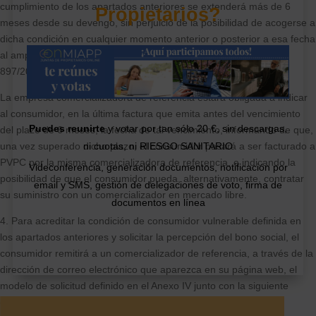
cumplimiento de los apartados anteriores se extenderá más de 6
Propietarios?
meses desde su devengo, sin perjuicio de la posibilidad de acogerse a
dicha condición en cualquier momento anterior o posterior a esa fecha
al amparo del resto de supuestos previstos en el Real Decreto
897/2017, de 6 de octubre.
La empresa comercializadora de referencia estará obligada a indicar
al consumidor, en la última factura que emita antes del vencimiento
Puedes reunirte
y votar por tan sólo 20 €, sin descargas,
del plazo de 6 meses, la fecha de tal vencimiento, informando de que,
ni cuotas, ni RIESGO SANITARIO
una vez superado dicho plazo, el consumidor pasará a ser facturado a
PVPC por la misma comercializadora de referencia, e indicando la
Videconferencia, generación documentos, notificación por
posibilidad de que el consumidor pueda, alternativamente, contratar
email y SMS, gestión de delegaciones de voto, firma de
su suministro con un comercializador en mercado libre.
documentos en línea
4. Para acreditar la condición de consumidor vulnerable definida en
los apartados anteriores y solicitar la percepción del bono social, el
consumidor remitirá a un comercializador de referencia, a través de la
dirección de correo electrónico que aparezca en su página web, el
modelo de solicitud definido en el Anexo IV junto con la siguiente
documentación acreditativa: