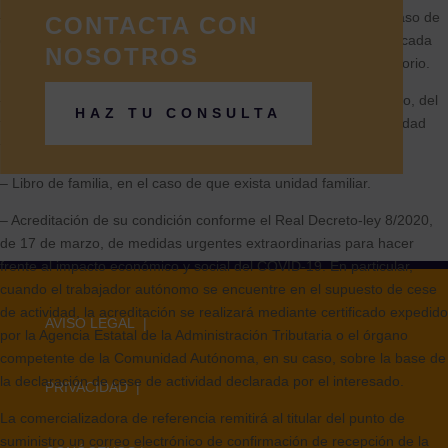
– Copia del NIF o NIE del titular del punto de suministro y, en caso de
CONTACTA CON
que forme parte de una unidad familiar, copia del NIF o NIE de cada
NOSOTROS
uno de los miembros para los que dicho documento sea obligatorio.
– Certificado de empadronamiento en vigor, individual o conjunto, del
HAZ TU CONSULTA
titular de punto de suministro o de todos los miembros de la unidad
familiar.
– Libro de familia, en el caso de que exista unidad familiar.
– Acreditación de su condición conforme el Real Decreto-ley 8/2020,
de 17 de marzo, de medidas urgentes extraordinarias para hacer
frente al impacto económico y social del COVID-19. En particular,
cuando el trabajador autónomo se encuentre en el supuesto de cese
de actividad, la acreditación se realizará mediante certificado expedido
AVISO LEGAL |
por la Agencia Estatal de la Administración Tributaria o el órgano
competente de la Comunidad Autónoma, en su caso, sobre la base de
la declaración de cese de actividad declarada por el interesado.
PRIVACIDAD |
La comercializadora de referencia remitirá al titular del punto de
suministro un correo electrónico de confirmación de recepción de la