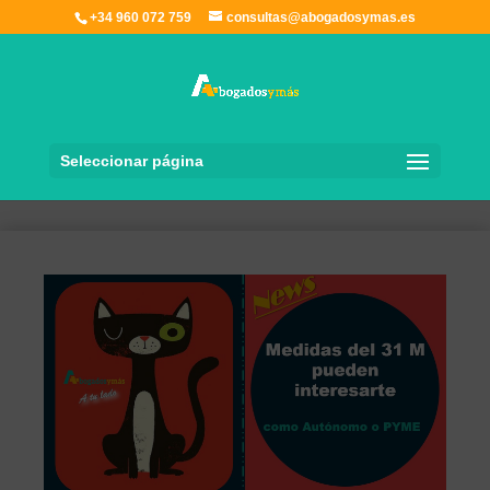
+34 960 072 759
consultas@abogadosymas.es
Seleccionar página