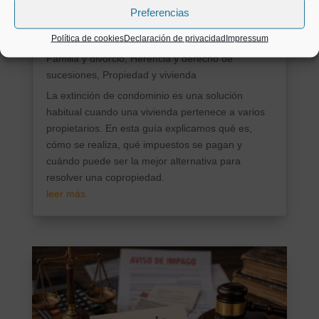
Preferencias
cuánto cuesta
Política de cookies
Declaración de privacidad
Impressum
por
AbogadosyMás
|
Mar 10, 2026
|
Derecho de
Familia y divorcio
,
Herencia y derecho de
sucesiones
,
Propiedad y vivienda
La extinción de condominio es una solución
habitual cuando una vivienda pertenece a varios
propietarios. En esta guía explicamos qué es,
cómo se realiza, qué impuestos se pagan y
cuándo puede ser la mejor alternativa para
resolver una copropiedad.
leer más