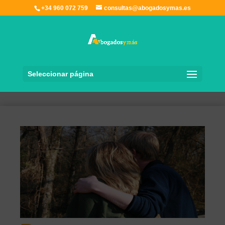
+34 960 072 759
consultas@abogadosymas.es
Seleccionar página