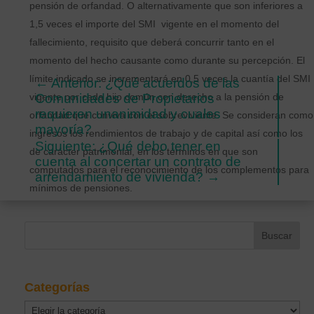
pensión de orfandad. O alternativamente que son inferiores a
1,5 veces el importe del SMI vigente en el momento del
fallecimiento, requisito que deberá concurrir tanto en el
momento del hecho causante como durante su percepción. El
límite indicado se incrementará en 0,5 veces la cuantía del SMI
←
Anterior: ¿Qué acuerdos de las
vigente por cada hijo común con derecho a la pensión de
Comunidades de Propietarios
requieren unanimidad y cuales
orfandad que conviva con el sobreviviente. Se consideran como
mayoría?
ingresos los rendimientos de trabajo y de capital así como los
Siguiente: ¿Qué debo tener en
de carácter patrimonial, en los términos en que son
cuenta al concertar un contrato de
computados para el reconocimiento de los complementos para
arrendamiento de vivienda?
→
mínimos de pensiones.
Categorías
Categorías