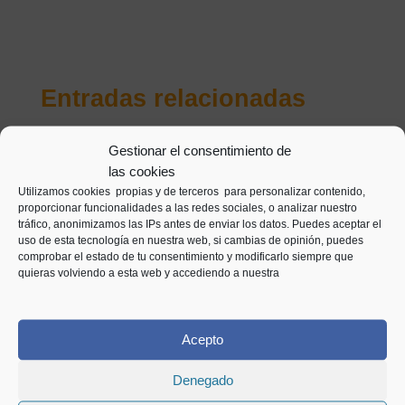
Entradas relacionadas
Gestionar el consentimiento de
las cookies
Utilizamos cookies propias y de terceros para personalizar contenido,
proporcionar funcionalidades a las redes sociales, o analizar nuestro
tráfico, anonimizamos las IPs antes de enviar los datos. Puedes aceptar el
uso de esta tecnología en nuestra web, si cambias de opinión, puedes
comprobar el estado de tu consentimiento y modificarlo siempre que
quieras volviendo a esta web y accediendo a nuestra
Acepto
Extinción de condominio:
Denegado
qué es, cómo se hace y