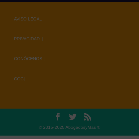
AVISO LEGAL |
PRIVACIDAD |
CONÓCENOS
|
CGC
|
© 2015-2025 AbogadosyMás ®