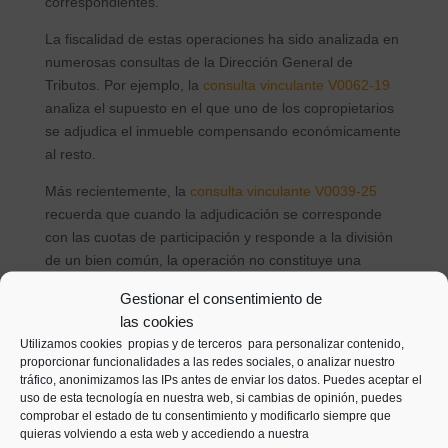
correspondientes.
La fiscalidad de estas operaciones ha sido analizada en
numerosas consultas de la Dirección General de
Tributos. Por ejemplo, la
consulta vinculante V0062-19
analiza el supuesto en el que uno de los copropietarios
se adjudica el inmueble compensando económicamente
al resto.
Más recientemente, la
consulta vinculante V0039-25
recuerda que cuando la adjudicación se corresponde
con las cuotas de participación y responde a la división
de un bien común, la operación no constituye una
transmisión patrimonial propiamente dicha.
Gestionar el consentimiento de
¿Necesitas ayuda para una
las cookies
Utilizamos cookies propias y de terceros para personalizar contenido,
extinción de condominio?
proporcionar funcionalidades a las redes sociales, o analizar nuestro
tráfico, anonimizamos las IPs antes de enviar los datos. Puedes aceptar el
Cada situación de copropiedad puede presentar
uso de esta tecnología en nuestra web, si cambias de opinión, puedes
comprobar el estado de tu consentimiento y modificarlo siempre que
particularidades: desacuerdos entre propietarios, cargas
quieras volviendo a esta web y accediendo a nuestra
sobre el inmueble o consecuencias fiscales que