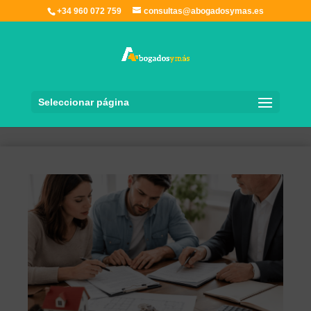
+34 960 072 759
consultas@abogadosymas.es
Seleccionar página