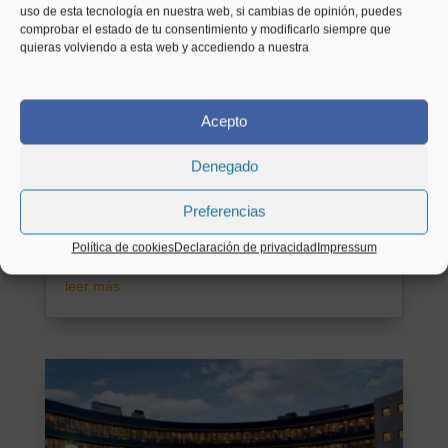
uso de esta tecnología en nuestra web, si cambias de opinión, puedes
¿Revisión obligatoria para el
comprobar el estado de tu consentimiento y modificarlo siempre que
quieras volviendo a esta web y accediendo a nuestra
dieselgate?
por
AbogadosyMás
|
Ago 30, 2017
|
Afectados
Fraude Volkswagen
Acepto
Bruselas quiere que los vehículos afectados por
Denegado
el Dieselgate se sometan a una revisión
obligatoria para poder circular. La Comisión
Preferencias
Europea ha solicitado al Gobierno español su
opinión acerca de la conveniencia de que se
Política de cookies
Declaración de privacidad
Impressum
exija la revisión obligatoria de los...
leer más