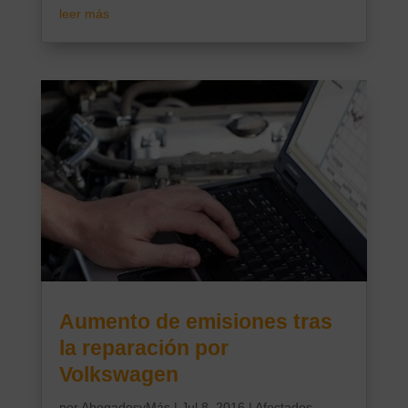
leer más
Aumento de emisiones tras
la reparación por
Volkswagen
por
AbogadosyMás
|
Jul 8, 2016
|
Afectados