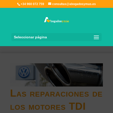
+34 960 072 759
consultas@abogadosymas.es
Seleccionar página
Las reparaciones de
los motores TDI