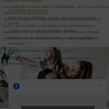
sumas de consideración.
Los quebrados y concursados no rehabilitados, salvo que la tutela lo
Entradas recientes
sea solamente de la persona.
Extinción de condominio: qué es, cómo se hace y cuánto
Tampoco pueden ser tutores los excluidos expresamente por el
cuesta
padre o por la madre en sus disposiciones en testamento o
¿Cómo saber si una herencia tiene deudas?
documento notarial, salvo que el Juez, en resolución motivada,
Herencia con deudas: ¿renunciar o aceptar a beneficio de
estime otra cosa en beneficio del menor o del incapacitado.
inventario?
Planificar la herencia: tranquilidad y ahorro
El Enigmático Legado de Isabel: Una Historia de Amor y
Venganza