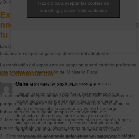
¿Quieres adoptar al hijo de tu pareja?
Haz clic para aceptar las cookies de
marketing y activar este contenido
Expediente de adopción: trámites
necesarios para adoptar al hijo de
tu pareja o cónyuge
El expediente de adopción se tramita ante el Juzgado de Primera
Instancia en el que tenga el su domicilio del adoptante.
La tramitación del expediente de adopción tendrá carácter preferente
y se practica con intervención del Ministerio Fiscal.
66 Comentarios
En la propuesta de adopción se debe hacer referencia a:
Maira
el 24 febrero, 2022 a las 1:24 am
Hola,mi marido tuvo un hijo fuera del matrimonio y la
Las condiciones personales, familiares y sociales Relación con la
madre biológica se fue el mismo día que le dieron el
pareja o matrimonio, el tiempo de convivencia o de matrimonio, si
alta en el hospital y lo abandonó y yo me hice cargo
hubo antes del matrimonio tiempo de convivencia, etc
de el asta el día de hoy,tiene 2 años y su madre
Medios de vida del solicitante: formación si es de interés, lugar y
biológica nunca apareció….hicimos el trámite para la
puesto de trabajo, salario, bienes, rentas que se perciben, etc
adopción y la madre biológica no se presentó al juicio
Circunstancias del adoptando: relación con el progenitor biológico
……pueden concederme la adopción si justifico que