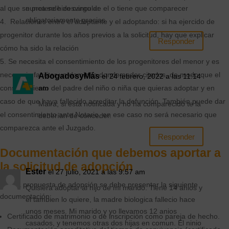
nunca se hizo cargo de el o tiene que comparecer
al que se pretende desvincular
obligatoriamente gracias
Relaciones entre el adoptante y el adoptando: si ha ejercido de
progenitor durante los años previos a la solicitud, hay que explicar
Responder
cómo ha sido la relación
Se necesita el consentimiento de los progenitores del menor y es
necesario facilitar un domicilio donde poder citarlos, de modo que el
AbogadosyMás
el 24 febrero, 2022 a las 11:14
am
consentimiento del padre del niño o niña que quieras adoptar y en
caso de que haya fallecido acreditar la defunción. También puede dar
Maira, si está notificada y no ha comparecido te la
el consentimiento ante Notario, en ese caso no será necesario que
deberían de conceder.
comparezca ante el Juzgado.
Responder
Documentación que debemos aportar a
la solicitud de adopción
Ester
el 27 julio, 2021 a las 9:57 am
Con la propuesta de adopción se debe presentar la siguiente
Quisiera adoptar al hijo de mi marido. Tiene 14 anios y
documentación:
el tambien lo quiere, la madre biologica fallecio hace
unos meses. Mi marido y yo llevamos 12 anios
Certificado de matrimonio o de inscripción como pareja de hecho.
casados, y tenemos otras dos hijas en comun. El ninio