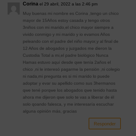
Corina
el 29 abril, 2022 a las 2:46 pm
Muy buenas mi nombre es Corina ,tengo un chico
mayor de 15Años estoy casada y tengo otros
3niños con mi marido,el chico mayor siempre a
vivido conmigo y mi marido y io evamos Años
peleando con el padre del niño mayor,y al final de
12 Años de abogados y juzgados me dieron la
Custodia Total a mi,el padre biológico Nunca
Hamas estuvo aquí desde qwe tenía 2años el
chico ,ni le interesó pagarme la pensión ,ni colegio
ni nada,mi pregunta es si mi marido lo puede
adoptar y evar su apellido como sus 3hermanos
qwe tené porqwe los abogados qwe tenido hasta
ahora me dijeron qwe solo te vas a liberar de él
solo qoando falesca, y me interesaría escuchar
alguna opinión más, gracias
Responder