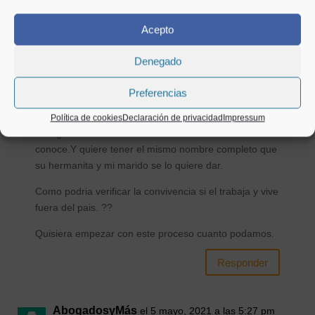
Buenas
Mi marido desde hace un mes y pareja desde hace 4
Acepto
años quiere adoptar y dar los apellidos a mi hija de 9
años.
Denegado
El es Italaino y trabaja en Reino Unido. Viene siempre
que puede y nos ayuda econoicamente . Tenemos una
Preferencias
hija en comun. Ha sido siempre como un padre para
mi hija de 9 años. Ella tiene mis apellidos. Su padre
Política de cookies
Declaración de privacidad
Impressum
biologico no consta en su acta de nacimiento.Ella ni lo
conoce.Y quiere tener el mismo nombre completo que
su hermanita y mi marido se lo quiere dar.
Como podria verificar la convivencia si el trabaja y vive
fuera del pais. ??
Quisiera empezar con este proceso cuanto podamos.
Responder
AbogadosyMás
el 5 mayo, 2021 a las 5:27 pm