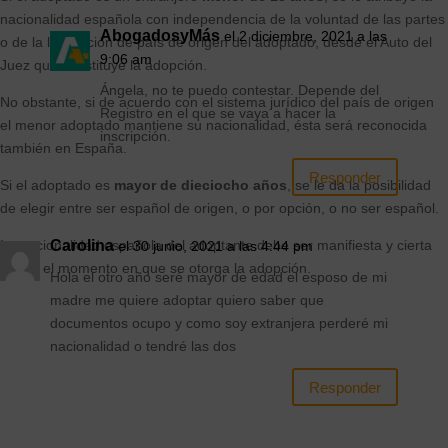
nacionalidad española con independencia de la voluntad de las partes
AbogadosyMás
el 2 diciembre, 2021 a las
o de la legislación de país de origen del adoptado, desde el Auto del
9:06 am
Juez que constituye la adopción.
Ángela, no te puedo contestar. Depende del
No obstante, si de acuerdo con el sistema jurídico del país de origen
Registro en el que se vaya a hacer la
el menor adoptado mantiene su nacionalidad, ésta será reconocida
inscripción.
también en España.
Responder
Si el adoptado es
mayor de dieciocho años
, se le da la posibilidad
de elegir entre ser español de origen, o por opción, o no ser español.
Carolina
La nacionalidad española del adoptante debe ser manifiesta y cierta
el 30 junio, 2021 a las 4:44 pm
desde el momento en que se otorga la adopción.
Hola el otro año seré mayor de edad el esposo de mi
madre me quiere adoptar quiero saber que
documentos ocupo y como soy extranjera perderé mi
nacionalidad o tendré las dos
Responder