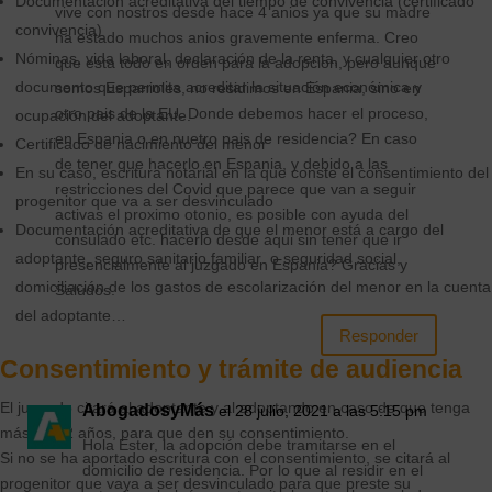
Documentación acreditativa del tiempo de convivencia (certificado
vive con nostros desde hace 4 anios ya que su madre
convivencia)
ha estado muchos anios gravemente enferma. Creo
Nóminas, vida laboral, declaración de la renta, y cualquier otro
que esta todo en orden para la adopcion, pero aunque
documento que permita acreditar la situación económica y
somos Espanioles, no residimos en Espania, sino en
otro pais de la EU. Donde debemos hacer el proceso,
ocupación del adoptante.
en Espania o en nuetro pais de residencia? En caso
Certificado de nacimiento del menor
de tener que hacerlo en Espania, y debido a las
En su caso, escritura notarial en la que conste el consentimiento del
restricciones del Covid que parece que van a seguir
progenitor que va a ser desvinculado
activas el proximo otonio, es posible con ayuda del
Documentación acreditativa de que el menor está a cargo del
consulado etc. hacerlo desde aqui sin tener que ir
adoptante, seguro sanitario familiar o seguridad social,
presencialmente al juzgado en Espania? Gracias y
domiciliación de los gastos de escolarización del menor en la cuenta
Saludos.
del adoptante…
Responder
Consentimiento y trámite de audiencia
El juzgado citará al adoptante y al adoptando en caso de que tenga
AbogadosyMás
el 28 julio, 2021 a las 5:15 pm
más de 12 años, para que den su consentimiento.
Hola Ester, la adopción debe tramitarse en el
Si no se ha aportado escritura con el consentimiento, se citará al
domicilio de residencia. Por lo que al residir en el
progenitor que vaya a ser desvinculado para que preste su