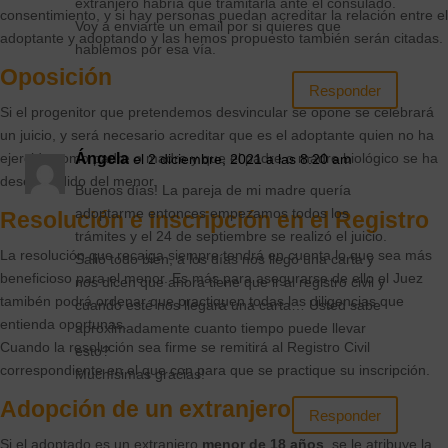
extranjero habría que tramitarla ante el consulado.
consentimiento, y si hay personas puedan acreditar la relación entre el
Voy a enviarte un email por si quieres que
adoptante y adoptando y las hemos propuesto también serán citadas.
hablemos por esa vía.
Oposición
Responder
Si el progenitor que pretendemos desvincular se opone se celebrará
un juicio, y será necesario acreditar que es el adoptante quien no ha
Ángela
ejercido como padre o madre y que el padre o madre biológico se ha
el 2 diciembre, 2021 a las 8:20 am
desentendido del menor.
Buenos días! La pareja de mi madre quería
adoptarme entonces empezamos todos los
Resolución e inscripción en el Registro
trámites y el 24 de septiembre se realizó el juicio.
La resolución que recaiga siempre tendrá en cuenta lo que sea más
Salió todo bien, a los días nos llegó una carta y
beneficioso para el menor. Es más para asegurarse de ello el Juez
nos dicen que ahora tiene que ir al registro civil y
tamibén podrá ordenar que practiquen todas las diligencias que
cuando esté nos llegará una carta… Usted sabe
entienda oportunas.
aproximadamente cuanto tiempo puede llevar
Cuando la resolución sea firme se remitirá al Registro Civil
esto?
correspondiente en el que con para que se practique su inscripción.
Muchísimas gracias!
Adopción de un extranjero
Responder
Si el adoptado es un extranjero
menor de 18 años
, se le atribuye la