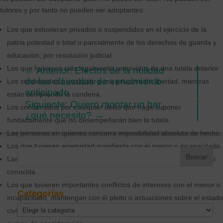
tutores y por tanto no pueden ser adoptantes:
Los que estuvieran privados o suspendidos en el ejercicio de la
patria potestad o total o parcialmente de los derechos de guarda y
educación, por resolución judicial.
Los que hubieren sido legalmente removidos de una tutela anterior.
←
Anterior: Efectos de la nulidad
de las cláusulas de vencimiento
Los condenados a cualquier pena privativa de libertad, mientras
anticipado
están cumpliendo la condena.
Siguiente: Quiero montar un bar,
Los condenados por cualquier delito que haga suponer
¿qué necesito?
→
fundadamente que no desempeñarán bien la tutela.
Las personas en quienes concurra imposibilidad absoluta de hecho.
Los que tuvieren enemistad manifiesta con el menor o incapacitado.
Las personas de mala conducta o que no tuvieren manera de vivir
conocida.
Los que tuvieren importantes conflictos de intereses con el menor o
Categorías
incapacitado, mantengan con él pleito o actuaciones sobre el estado
Categorías
civil o sobre la titularidad de los bienes, o los que le adeudaren