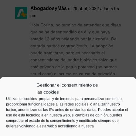
AbogadosyMás
el 29 abril, 2022 a las 5:05
pm
Hola Corina, no termino de entender que digas
que se ha desentendido de él y que haya
estado 12 años peleando por la custodia. De
entrada parece contradictorio. La adopción
puede tramitarse, pero es necesario el
consentimiento del padre biológico salvo que
esté privado de la patria potestad (no parece
ser el caso) o incurso en causa de privación
(eso habría que estudiarlo). Creo que es mejor
Gestionar el consentimiento de
continuar la conversación por otra vía, te
las cookies
contactaremos por email.
Utilizamos cookies propias y de terceros para personalizar contenido,
proporcionar funcionalidades a las redes sociales, o analizar nuestro
Responder
tráfico, anonimizamos las IPs antes de enviar los datos. Puedes aceptar el
uso de esta tecnología en nuestra web, si cambias de opinión, puedes
comprobar el estado de tu consentimiento y modificarlo siempre que
quieras volviendo a esta web y accediendo a nuestra
Laila
el 5 mayo, 2021 a las 11:54 am