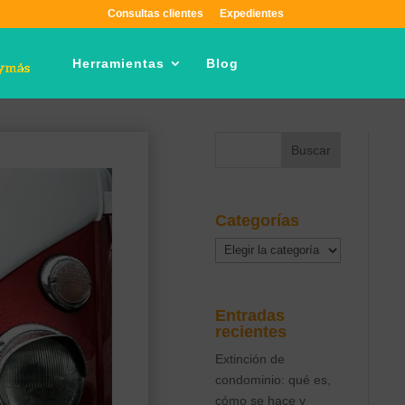
Consultas clientes
Expedientes
Herramientas
Blog
Categorías
Categorías
Entradas
recientes
Extinción de
condominio: qué es,
cómo se hace y