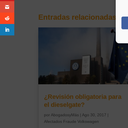
Entradas relacionadas
¿Revisión obligatoria para
el dieselgate?
por
AbogadosyMás
|
Ago 30, 2017
|
Afectados Fraude Volkswagen