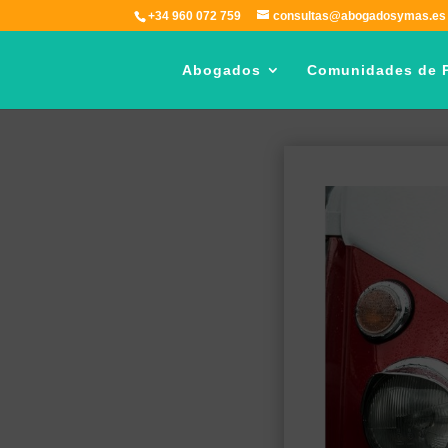
+34 960 072 759
consultas@abogadosymas.es
Abogados
Comunidades de P