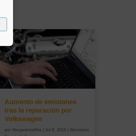
Aumento de emisiones
tras la reparación por
Volkswagen
por
AbogadosyMás
|
Jul 8, 2016
|
Afectados