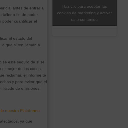
Haz clic para aceptar las
icial antes de entrar a
cookies de marketing y activar
 taller a fin de poder
este contenido
 poder cuantificar el
icar el estado del
 lo que si ten llaman a
 se esté seguro de si se
 el mejor de los casos,
e reclamar, el informe te
echas y para evitar que el
l fraude de emisiones.
e nuestra Plataforma.
 afectados, ya que