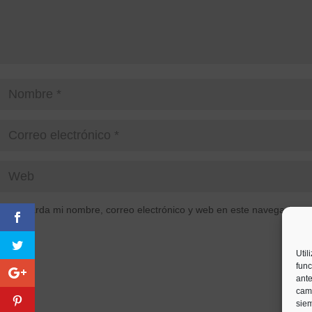
Guarda mi nombre, correo electrónico y web en este navegador p
Util
func
ante
camb
siem