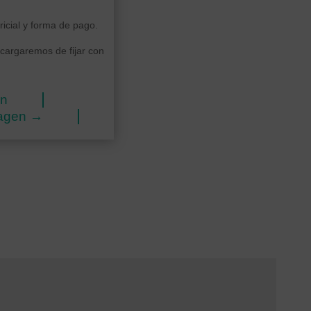
ricial y forma de pago.
ncargaremos de fijar con
ón
wagen
→