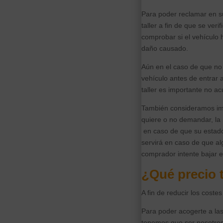
Para poder reclamar en s
taller a fin de que se ver
comprobar si el vehículo h
daño causado.
Aún en el caso de que no 
vehículo antes de entrar a
taller es importante no ac
También consideramos impo
quiere o no demandar, la 
en caso de que su estado
servirá en caso de que alg
comprador intente bajar e
¿Qué precio t
A fin de reducir los coste
Para poder acogerte a las
tenemos que ser nosotros