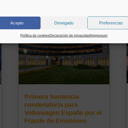
Acepto
Denegado
Preferencias
Política de cookies
Declaración de privacidad
Impressum
Primera Sentencia
condenatoria para
Volkswagen España por el
Fraude de Emisiones