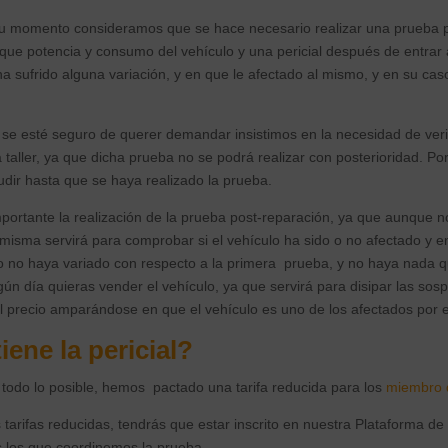
u momento consideramos que se hace necesario realizar una prueba per
ifique potencia y consumo del vehículo y una pericial después de entrar a
a sufrido alguna variación, y en que le afectado al mismo, y en su caso
se esté seguro de querer demandar insistimos en la necesidad de verif
 taller, ya que dicha prueba no se podrá realizar con posterioridad. Por
udir hasta que se haya realizado la prueba.
rtante la realización de la prueba post-reparación, ya que aunque no
misma servirá para comprobar si el vehículo ha sido o no afectado y en
 no haya variado con respecto a la primera prueba, y no haya nada qu
ún día quieras vender el vehículo, ya que servirá para disipar las sosp
l precio amparándose en que el vehículo es uno de los afectados por e
iene la pericial?
s todo lo posible, hemos pactado una tarifa reducida para los
miembro d
 tarifas reducidas, tendrás que estar inscrito en nuestra Plataforma de
 los que coordinemos la prueba.