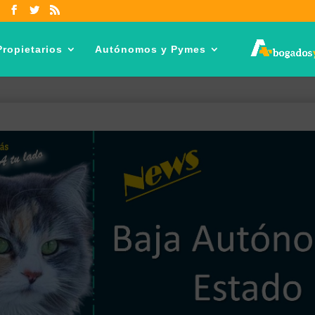
ropietarios
Autónomos y Pymes