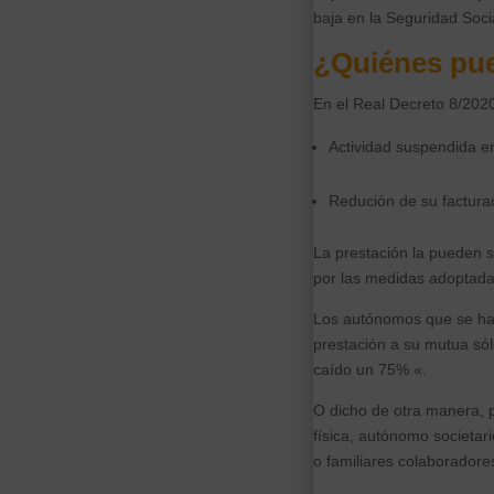
baja en la Seguridad Soci
¿Quiénes pued
En el Real Decreto 8/2020
Actividad suspendida en
Redución de su facturac
La prestación la pueden s
por las medidas adoptada
Los autónomos que se han 
prestación a su mutua sól
caído un 75% «.
O dicho de otra manera, p
física, autónomo societar
o familiares colaboradore