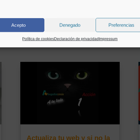
se prorogará tácitamente, esto es, sin presentar nada más.
e esta prestación extraordinaria no reducirá los períodos de prestación
eda tener derecho en el futuro.
Acepto
Denegado
Preferencias
a página de
Seguridad Social por si quieres ampliar información.
Política de cookies
Declaración de privacidad
Impressum
Actualiza tu web y si no la