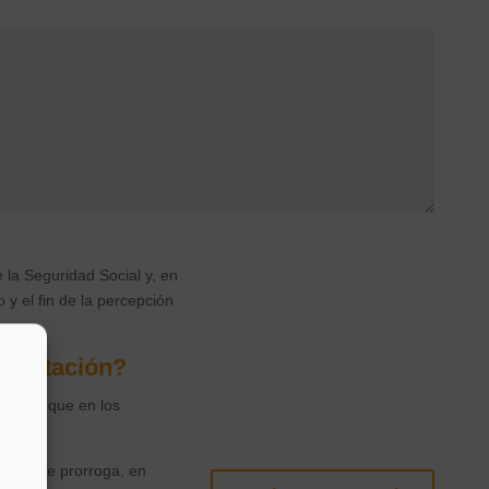
463/20020 podrán
ar como fecha de inicio de
facturación se ha visto
mes desde la declaración
 la Seguridad Social y, en
 y el fin de la percepción
prestación?
iterios que en los
de si se prorroga, en