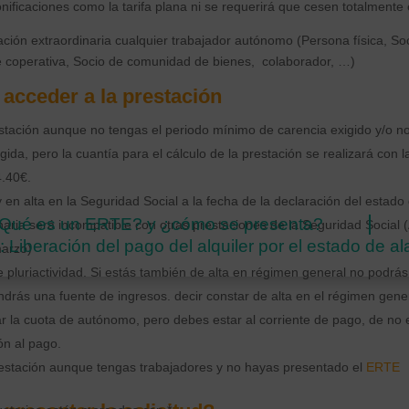
ficaciones como la tarifa plana ni se requerirá que cesen totalmente e
tación extraordinaria cualquier trabajador autónomo (Persona física, So
e coperativa, Socio de comunidad de bienes, colaborador, …)
acceder a la prestación
tación aunque no tengas el periodo mínimo de carencia exigido y/o no
gida, pero la cuantía para el cálculo de la prestación se realizará con 
4.40€.
y en alta en la Seguridad Social a la fecha de la declaración del estado
 ¿Qué es un ERTE? y ¿cómo se presenta?
naria será incompatible con otras prestaciones de la Seguridad Social (
: Liberación del pago del alquiler por el estado de a
arzo)
 pluriactividad. Si estás también de alta en régimen general no podrás s
ndrás una fuente de ingresos. decir constar de alta en el régimen gene
 la cuota de autónomo, pero debes estar al corriente de pago, de no es
ión al pago.
estación aunque tengas trabajadores y no hayas presentado el
ERTE