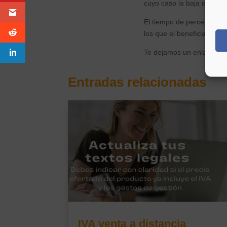
cuyo caso la baja o cese 
El tiempo de percepción d
los que el beneficiario pu
Te dejamos un enlace a l
Entradas relacionadas
IVA venta a distancia