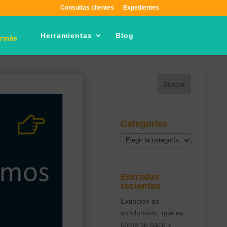
Consultas clientes
Expedientes
Herramientas
Blog
Categorías
Categorías
Entradas
recientes
Extinción de
condominio: qué es,
cómo se hace y