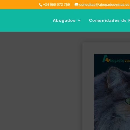
+34 960 072 759
consultas@abogadosymas.es
Abogados
Comunidades de P