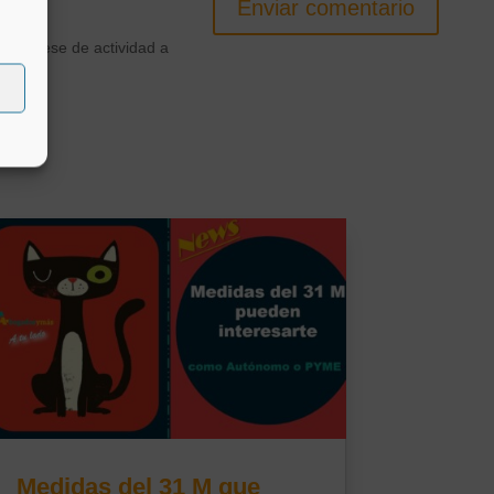
Enviar comentario
 por cese de actividad a
Medidas del 31 M que