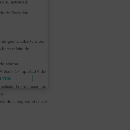
n su actividad.
cio de Sociedad,
 tengas la cobertura por
la base mínim de
 de alarma.
Artículo 17, apartad 4 del
larma
→
olicitar la prestación, es
ral
tarlo la seguridad social