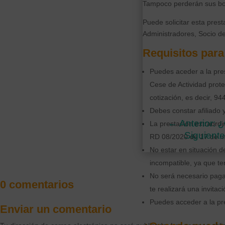
Tampoco perderán sus boni
Puede solicitar esta pres
Administradores, Socio d
Requisitos
para 
Puedes aceder a la pres
Cese de Actividad prote
cotización, es decir, 94
Debes constar afiliado 
←
Anterior:
La prestación extraordi
Siguiente
RD 08/2020 de 17 de m
No estar en situación de
incompatible, ya que te
No será necesario pagar
0 comentarios
te realizará una invitac
Puedes acceder a la pr
Enviar un comentario