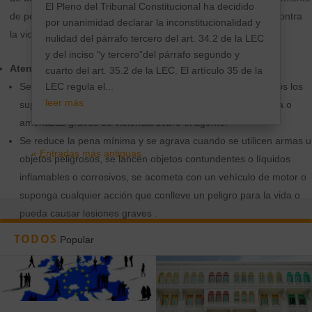
El Pleno del Tribunal Constitucional ha decidido
de penas, algo especialmente relevante a la hora de luchar contra
por unanimidad declarar la inconstitucionalidad y
la violencia de género.
nulidad del párrafo tercero del art. 34.2 de la LEC
y del inciso “y tercero”del párrafo segundo y
Atentado, resistencia y desobediencia
cuarto del art. 35.2 de la LEC. El artículo 35 de la
LEC regula el...
Se da una definición del delito de atentado que incluye todos los
leer más
supuestos de acometimiento, agresión, empleo de violencia o
amenazas graves de violencia sobre el agente.
Se reduce la pena mínima y se agrava cuando se utilicen armas u
« Entradas más antiguas
objetos peligrosos, se lancen objetos contundentes o líquidos
inflamables o corrosivos, se acometa con un vehículo de motor o
suponga cualquier acción que conlleve un peligro para la vida o
pueda causar lesiones graves .
Una de las novedades del texto es que se incluye en la definición
TODOS
Popular
de alteración del orden público una referencia al sujeto plural y a
la realización de actos de violencia sobre cosas y personas.
También se castiga a los que animan a otro a cometer un delito
de daños, por ejemplo.