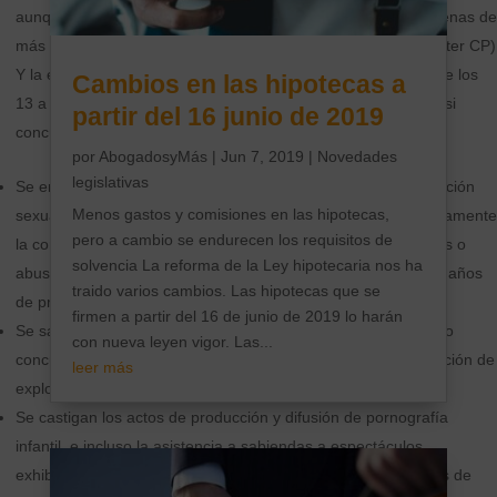
aunque no se produzca violencia. Podrá ser castigado con penas de
más de un año de prisión o multas de hasta 2 años.(Art. 172 ter CP)
Y la elevación de la edad mínima de consentimiento sexual de los
Cambios en las hipotecas a
13 a los 16 años. Además se introducen nuevas agravantes si
partir del 16 junio de 2019
concurre violencia o intimidación.
por
AbogadosyMás
|
Jun 7, 2019
|
Novedades
legislativas
Se endurecen las penas para los abusos sexuales, la explotación
Menos gastos y comisiones en las hipotecas,
sexual de menores y la pornografía infantil. Se tipifica expresamente
pero a cambio se endurecen los requisitos de
la conducta de hacer presenciar a un menor de 16 años actos o
solvencia La reforma de la Ley hipotecaria nos ha
abusos sexuales sobre otras personas con penas de hasta 3 años
traido varios cambios. Las hipotecas que se
de prisión.
firmen a partir del 16 de junio de 2019 lo harán
Se sanciona separadamente el lucro de la prostitución cuando
con nueva leyen vigor. Las...
concurran determinadas conductas que evidencien una situación de
leer más
explotación.
Se castigan los actos de producción y difusión de pornografía
infantil, e incluso la asistencia a sabiendas a espectáculos
exhibicionistas o pornográficos en los que participen menores de