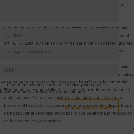
Después del cumplimiento íntegro de una parte relevante de la
condena, cuya duración depende de la cantidad de delitos
cometidos y de su naturaleza, y acreditada la reinserción del
penado, se aplicará el sistema de revisión que permitirá la puesta
en libertad del condenado si cumple los requisitos recogidos en el
art. 92 CP. Esta revisión se podrá realizar a petición del reo una vez
al año o de oficio por un tribunal colegiado, al menos cada dos
años.
La sustitución de la pena pasa a ser una modalidad de suspensión
en la que el juez puede acordar la imposición como pena sustitutiva
de una pena de multa o de trabajos en beneficio de la comunidad.
Guarda mi nombre, correo electrónico y web en este
El pago de la responsabilidad civil continúa siendo un presupuesto
navegador para la próxima vez que comente.
de la suspensión de la ejecución, si bien, será la ocultación de
bienes o el hecho de no aportar información sobre los disponibles o
Enviar comentario
de no facilitar el decomiso acordado lo que determina la revocación
de la suspensión ya acordada.