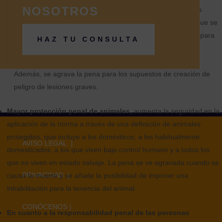
NOSOTROS
La redacción actual del delito de trata de seres humanos es
anterior a la Directiva europea sobre estos hechos, por lo que se
ha modificado para incluir la entrega o recepción de pagos para
HAZ TU CONSULTA
obtener el consentimiento de la persona que controla a las
víctimas y se ha delimitado el concepto de vulnerabilidad.
Además, se agrava la pena para los supuestos de creación de
peligro de lesiones graves.
Mayor protección penal de animales,
aumenta la seguridad en la
aplicación de la norma a través de una definición de animales
protegidos, que incluye a los domésticos, a los habitualmente
AVISO LEGAL |
domesticados, a los que viven bajo control humano y a todos los
que no viven en estado salvaje. La pena se ve agravada cuando se
PRIVACIDAD |
causa la muerte y se añade la posibilidad de imponer una
inhabilitación para la tenencia del animal.
CONÓCENOS
|
En cuanto a la responsabilidad penal de las personas