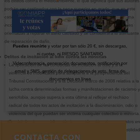
los delitos contra el medioambiente, lo que significa que sus autores
podrán ser castigados con la pena superior en grado, que en este
caso supone nueve años de prisión.En la misma línea, la reforma
incorporará la posibilidad de imponer al responsable actuaciones
orientadas a reparar el daño causado y se considerará la atenuante
de reparación de daño.
Puedes reunirte
y votar por tan sólo 20 €, sin descargas,
ni cuotas, ni RIESGO SANITARIO
Delitos de incitación al odio contra las minorías
Videconferencia, generación documentos, notificación por
La tipificación de las conductas de incitación al odio y a la
email y SMS, gestión de delegaciones de voto, firma de
violencia es modificada para adaptarla a la jurisprudencia del
documentos en línea
Tribunal Constitucional y a la Decisión Marco de 2008 relativa a la
lucha contra determinadas formas y manifestaciones de racismo y
xenofobia, aunque supera a esta última al reflejar el rechazo
radical de todos los actos de incitación a la discriminación, odio o
violencia del que puedan ser víctima cualquier colectivo o minoría.
En el delito de genocidio se limita su aplicación a los supuestos en
los que esta conducta constituya una incitación al odio u hostilidad
CONTACTA CON
contra las minorías.