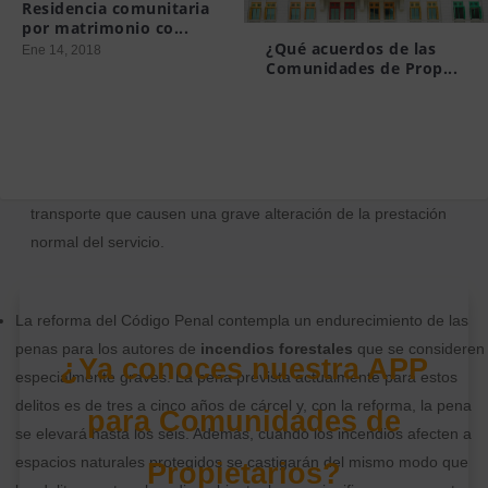
Residencia comunitaria
Sólo se castigará la difusión de mensajes que inciten a la
por matrimonio co...
comisión de algún delito de alteración del orden público. Es decir,
¿Qué acuerdos de las
Ene 14, 2018
Comunidades de Prop...
no la simple convocatoria a movilizaciones, sino la incitación a
Mar 19, 2015
cometer actos de violencia constitutivos de desórdenes graves en
esas convocatorias.
Otro supuesto que se sancionará es la interrupción del
funcionamiento de los servicios de telecomunicaciones o de
transporte que causen una grave alteración de la prestación
normal del servicio.
La reforma del Código Penal contempla un endurecimiento de las
penas para los autores de
incendios forestales
que se consideren
¿Ya conoces nuestra APP
especialmente graves. La pena prevista actualmente para estos
delitos es de tres a cinco años de cárcel y, con la reforma, la pena
para Comunidades de
se elevará hasta los seis. Además, cuando los incendios afecten a
espacios naturales protegidos se castigarán del mismo modo que
Propietarios?