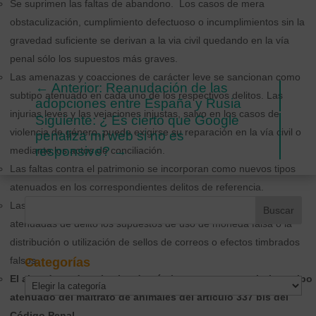
Se suprimen las faltas de abandono. Los casos de mera
obstaculización, cumplimiento defectuoso o incumplimientos sin la
gravedad suficiente se derivan a la via civil quedando en la vía
penal sólo los supuestos más graves.
Las amenazas y coacciones de carácter leve se sancionan como
←
Anterior: Reanudación de las
subtipo atenuado en cada uno de los respectivos delitos. Las
adopciones entre España y Rusia
injurias leves y las vejaciones injustas, salvo en los casos de
Siguiente: ¿ Es cierto que Google
violencia de género, puede exigirse su reparación en la vía civil o
penaliza mi web si no es
responsive?
→
mediante los actos de conciliación.
Las faltas contra el patrimonio se incorporan como nuevos tipos
atenuados en los correspondientes delitos de referencia.
Las faltas contra los intereses generales, pasan a ser figuras
atenuadas de delito los supuestos de uso de moneda falsa o la
distribución o utilización de sellos de correos o efectos timbrados
falsos.
Categorías
El abandono de animales domésticos pasa a constituir un tipo
Categorías
atenuado del maltrato de animales del artículo 337 bis del
Código Penal.