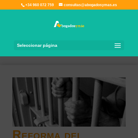
+34 960 072 759
consultas@abogadosymas.es
Seleccionar página
Reforma del