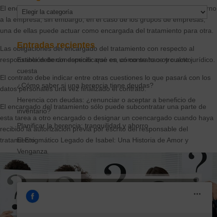
El encargado del tratamiento de los datos suele ser un tercero externo
Categorías
a la empresa; sin embargo, en el caso de los grupos de empresas,
una de ellas puede actuar como encargada del tratamiento para otra.
Entradas recientes
Las obligaciones del encargado del tratamiento con respecto al
responsable deberán especificarse en un contrato u otro acto jurídico.
Extinción de condominio: qué es, cómo se hace y cuánto
cuesta
El contrato debe indicar entre otras cuestiones lo que pasará con los
¿Cómo saber si una herencia tiene deudas?
datos personales una vez finalizado el contrato.
Herencia con deudas: ¿renunciar o aceptar a beneficio de
El encargado del tratamiento sólo puede subcontratar una parte de
inventario?
esta tarea a otro encargado o designar un coencargado cuando haya
Planificar la herencia: tranquilidad y ahorro
recibido la autorización previa por escrito del responsable del
tratamiento.
El Enigmático Legado de Isabel: Una Historia de Amor y
Venganza