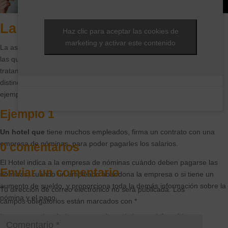
La asignación de roles
Haz clic para aceptar las cookies de
marketing y activar este contenido
La asignación de roles no siempre es sencilla, existen situaciones en
las que una entidad puede ser responsable o encargado del
tratamiento, o ambas cosas, por lo que es importante tener clara la
distinción, aunque cada organización es diferente, os daré algunos
ejemplos que os ayudarán a entender mejor la distinción.
Ejemplo
1
Un hotel que
tiene muchos empleados, firma un contrato con una
empresa de nóminas, para poder pagarles los salarios.
0 comentarios
El Hotel indica a la empresa de nóminas cuándo deben pagarse las
Enviar un comentario
nóminas, cuándo un empleado abandona la empresa o si tiene un
aumento de sueldo, y proporciona toda la demás información sobre la
Tu dirección de correo electrónico no será publicada.
Los
nómina y el pago.
campos obligatorios están marcados con
*
La empresa de nóminas proporciona el sistema informático y
conserva los datos de los empleados.