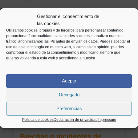
Si ambas empresas están de acuerdo, no sólo, en ofrecer la
Gestionar el consentimiento de
posibilidad de «servicios combinados», sino que también diseñan y
las cookies
utilizan una plataforma común, ambas empresas serán
Utilizamos cookies propias y de terceros para personalizar contenido,
corresponsables del tratamiento.
proporcionar funcionalidades a las redes sociales, o analizar nuestro
Entradas relacionadas
tráfico, anonimizamos las IPs antes de enviar los datos. Puedes aceptar el
La figura del corresponsable no existía en la LOPD por lo que ahora
uso de esta tecnología en nuestra web, si cambias de opinión, puedes
es necesario analizar en qué medida un Encargado de tratamiento
comprobar el estado de tu consentimiento y modificarlo siempre que
determina conjuntamente con el Responsable los fines o los medios
quieras volviendo a esta web y accediendo a nuestra
del tratamiento.
En el caso de que participe en la toma de decisiones, ya no se le
Acepto
podrá considerar Encargado del tratamiento, sino que será
corresponsable del tratamiento. Por ejemplo, un abogado que lleven
Denegado
toda la gestión laboral de sus clientes.
Preferencias
Política de cookies
Declaración de privacidad
Impressum
Brechas o incidentes de