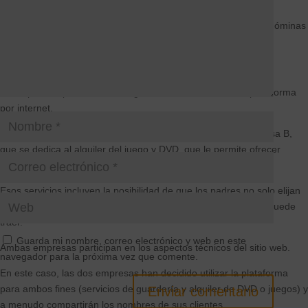
El Hotel sería el responsable del tratamiento y la empresa de nóminas
el encargado del tratamiento.
Ejemplo 2
La empresa A presta servicios guardería a través de una plataforma
por internet.
Al mismo tiempo, la empresa A tiene un contrato con la empresa B,
que se dedica al alquiler del juego y DVD, que le permite ofrecer
servicios de valor añadido.
Esos servicios incluyen la posibilidad de que los padres no solo elijan
la canguro, sino también que alquilen juegos y DVD que esta puede
traer.
Guarda mi nombre, correo electrónico y web en este
Ambas empresas participan en los aspectos técnicos del sitio web.
navegador para la próxima vez que comente.
En este caso, las dos empresas han decidido utilizar la plataforma
para ambos fines (servicios de guardería y alquiler de DVD o juegos) y
Enviar comentario
a menudo compartirán los nombres de sus clientes.