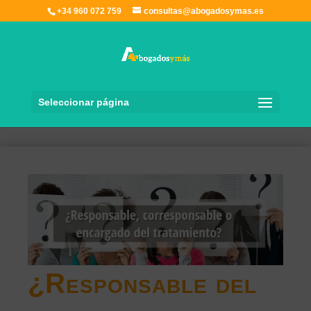
+34 960 072 759
consultas@abogadosymas.es
Seleccionar página
¿Responsable del