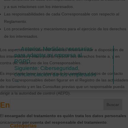
y a sus relaciones con los interesados.
Las responsabilidades de cada Corresponsable con respecto al
Reglamento.
Los procedimientos y mecanismos para el ejercicio de los derechos
de los interesados.
←
Anterior: Medidas necesarias
Los aspectos esenciales del acuerdo deberán estar a disposición de
para adaptar mi empresa al
los interesados y éstos podrán ejercer sus derechos frente a, y en
RGPD
contra de, cada uno de los Corresponsables.
Siguiente: Ciberseguridad,
Es importante tener en cuenta que los nombres y datos de contacto
concienciación de los empleados
de los Corresponsables deben figurar en el Registro de las actividades
→
de tratamiento y en las Consultas previas que un responsable pueda
dirigir a la autoridad de control (AEPD).
Encargado del tratamiento
El
encargado del tratamiento es quién trata los datos personales
únicamente
por cuenta del responsable del tratamiento
.
Categorías