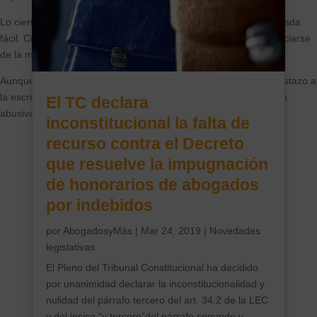
Lo cierto es que tenemos que decir que no lo están poniendo nada
fácil. Creemos que no van a ser muchos los que puedan beneficiarse
de la moratoria.
Aunque lo ya que te pones a ello, es sugiero que le eches un vistazo a
la escritura de hipoteca. Seguramente tengas muchas cláusulas
El TC declara
abusivas que podemos eliminar en cuanto abran los Juzgados.
inconstitucional la falta de
recurso contra el Decreto
que resuelve la impugnación
de honorarios de abogados
por indebidos
por
AbogadosyMás
|
Mar 24, 2019
|
Novedades
legislativas
El Pleno del Tribunal Constitucional ha decidido
por unanimidad declarar la inconstitucionalidad y
nulidad del párrafo tercero del art. 34.2 de la LEC
y del inciso “y tercero”del párrafo segundo y