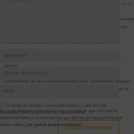
solicitarla
por correo electrónico en cualquiera de los Registro de la
Propiedad
de la ciudad donde tengas su residencia habitual
incorporando necesariamente fotocopia del DNI de la persona sobre
la que se deba expedir la información o, en su caso, de todos los
miembros de la unidad familiar.
Escrituras de compraventa de la vivienda y de préstamo con
garantía hipotecaria.
Declaración responsable del prestatario/fiador/hipotecante no
deudor.
Declaración responsable de todos los deudores relativa al
cumplimiento de los requisitos exigidos para considerarse situados
en el umbral de exclusión. Pincha en este enlace, y descárgate el
modelo de declaración responsable.
Guarda mi nombre, correo electrónico y web en este
En la declaración responsable hay que indicar que conoces la
navegador para la próxima vez que comente.
responsabilidad si la información que das no es cierta por lo que
debes saber
¿de qué te responsabilizas?
Enviar comentario