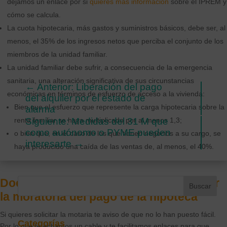
dejamos un enlace por si
quieres más información
sobre el IPREM y
cómo se calcula.
La cuota hipotecaria, más gastos y suministros básicos, debe ser, al
menos, el 35% de los ingresos netos que perciba el conjunto de los
miembros de la unidad familiar.
La unidad familiar debe sufrir, a consecuencia de la emergencia
sanitaria, una alteración significativa de sus circunstancias
←
Anterior: Liberación del pago
económicas en términos de esfuerzo de acceso a la vivienda:
del alquiler por el estado de
Bien que el esfuerzo que represente la carga hipotecaria sobre la
alarma
renta familiar se haya multiplicado por al menos 1,3;
Siguiente: Medidas del 31 M que
como autónomo o PYME pueden
o bien que, en el caso de los que tienen negocios a su cargo, se
interesarte
→
haya producido una caída de las ventas de, al menos, el 40%.
Documentación requerida para solicitar
la moratoria del pago de la hipoteca
Si quieres solicitar la motaria te aviso de que no lo han puesto fácil.
Categorías
Por lo que te echamos un cable y te facilitamos enlaces para que