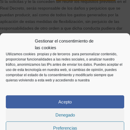
Si la solicitas y te la conceden sin reunir los requisitos previstos en el
Real Decreto, serás responsable de los daños y perjuicios que se
puedan producir, así como de todos los gastos generados por la
aplicación de estas medidas de flexibilización, sin perjuicio de las
responsabilidades de otro orden a que dicha conducta pudiera dar
lugar.
Entradas relacionadas
Gestionar el consentimiento de
El importe de los daños, perjuicios y gastos no será inferior al
las cookies
beneficio indebidamente obtenido.
Utilizamos cookies propias y de terceros para personalizar contenido,
proporcionar funcionalidades a las redes sociales, o analizar nuestro
Aunque es dificil que este caso se de dadas las circunstancias, debes
tráfico, anonimizamos las IPs antes de enviar los datos. Puedes aceptar el
saber que si voluntaria y deliberadamente, buscas situarte o
uso de esta tecnología en nuestra web, si cambias de opinión, puedes
comprobar el estado de tu consentimiento y modificarlo siempre que
mantenerte en los supuestos de vulnerabilidad económica con la
quieras volviendo a esta web y accediendo a nuestra
finalidad de obtener la aplicación de las medidas.
¿Cómo puedo solicitar la moratoria?
Acepto
Si has conseguido reunir toda la documentación que piden, te damos
la enhorabuena, debes presentar la documentacion por medios
Denegado
electrónicos. Algunos Bancos, ha habilitado formularios electrónicos.
Cambios en las hipotecas a
Preferencias
Moratoria hipoteca BBVA