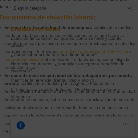
intentes recopilar la documentación.
Categorías
Documentos de situación laboral:
En caso de situación legal de desempleo:
certificado expedido
Entradas recientes
por la entidad gestora de las prestaciones, en el que figure la
Extinción de condominio: qué es, cómo se hace y cuánto
cuantía mensual percibida en concepto de prestaciones o subsidios
cuesta
por desempleo. Te dejamos
un enlace a la página del SEPE para
¿Cómo saber si una herencia tiene deudas?
que puedas solicitar
el certificado. Te da varias opciones elige la
Herencia con deudas: ¿renunciar o aceptar a beneficio de
prestación actual.
inventario?
En caso de cese de actividad de los trabajadores por cuenta
Planificar la herencia: tranquilidad y ahorro
propia:
certificado expedido por la Agencia Estatal de la
El Enigmático Legado de Isabel: Una Historia de Amor y
Administración Tributaria o el órgano competente de la Comunidad
Venganza
Autónoma, en su caso, sobre la base de la declaración de cese de
actividad declarada por el interesado. Esto es lo que solicitan lo
bancos, pero lo más normal es que no hayas solicitado la baja, ya
que no es necesario para solicitar la prestación como autónomo,
Por lo que puedes aportat la misma documentación que has