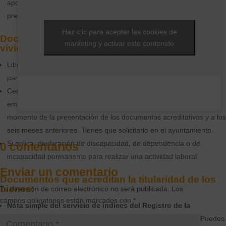
aportado para solicitar la baja de autónomo, y la solicitud de de la
prestación.
Haz clic para aceptar las cookies de
Documentos de las personas que habitan la
marketing y activar este contenido
vivienda:
Libro de familia o documento acreditativo de la inscripción como
pareja de hecho.
Certificado de empadronamiento relativo a las personas
empadronadas en la vivienda hipotecada, con referencia al
momento de la presentación de los documentos acreditativos y a los
seis meses anteriores. Tienes que solicitarlo en el ayuntamiento.
Si aplica, declaración de discapacidad, de dependencia o de
0 comentarios
incapacidad permanente para realizar una actividad laboral.
Enviar un comentario
Documentos que acreditan la titularidad de los
bienes:
Tu dirección de correo electrónico no será publicada.
Los
campos obligatorios están marcados con
*
Nota simple del servicio de índices del Registro de la
Propiedad de todos los miembros de la unidad familiar:
Puedes