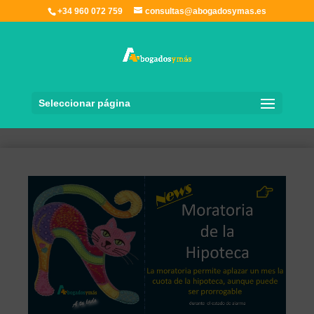
+34 960 072 759
consultas@abogadosymas.es
Seleccionar página