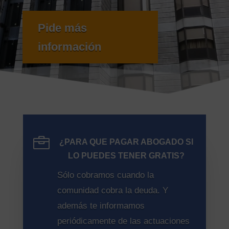
Pide más
información

¿PARA QUE PAGAR ABOGADO SI
LO PUEDES TENER GRATIS?
Sólo cobramos cuando la
comunidad cobra la deuda. Y
además te informamos
periódicamente de las actuaciones