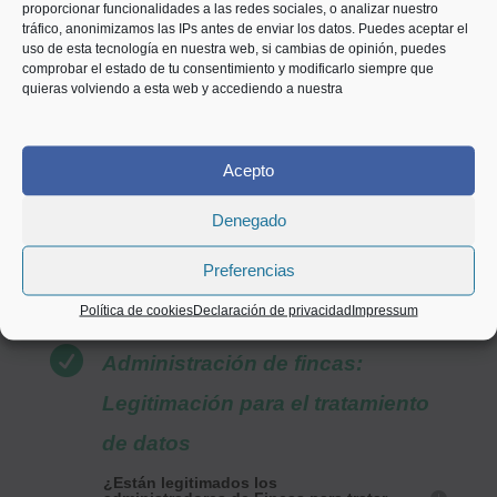
proporcionar funcionalidades a las redes sociales, o analizar nuestro
inscripción de los ficheros, ahora es
tráfico, anonimizamos las IPs antes de enviar los datos. Puedes aceptar el
uso de esta tecnología en nuestra web, si cambias de opinión, puedes
la Comunidad la que debe
comprobar el estado de tu consentimiento y modificarlo siempre que
preocuparse de documentar las
quieras volviendo a esta web y accediendo a nuestra
actividades de tratamiento que
realiza
Acepto
Denegado
INFÓRMATE AHORA
Preferencias
Política de cookies
Declaración de privacidad
Impressum

Administración de fincas:
Legitimación para el tratamiento
de datos
¿Están legitimados los