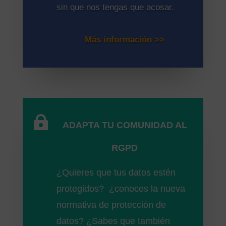
sin que nos tengas que acosar.
Más información >>

ADAPTA TU COMUNIDAD AL
RGPD
¿Quieres que tus datos estén
protegidos? ¿conoces la nueva
normativa de protección de
datos? ¿Sabes que también