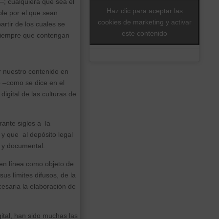
o–; cualquiera que sea el
Haz clic para aceptar las
ble por el que sean
cookies de marketing y activar
artir de los cuales se
este contenido
 siempre que contengan
r nuestro contenido en
o –como se dice en el
digital de las culturas de
rante siglos a la
 y que al depósito legal
o y documental.
en línea como objeto de
us límites difusos, de la
cesaria la elaboración de
ital, han sido muchas las