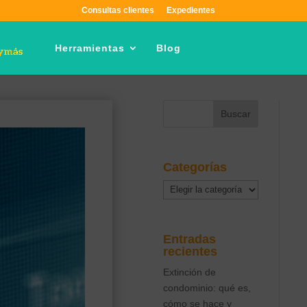
Consultas clientes
Expedientes
Herramientas
Blog
Categorías
Categorías
Entradas
recientes
Extinción de
condominio: qué es,
cómo se hace y