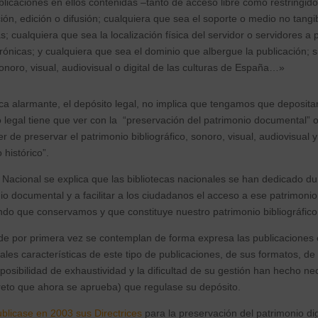
ublicaciones en ellos contenidas –tanto de acceso libre como restringid
ón, edición o difusión; cualquiera que sea el soporte o medio no tangi
; cualquiera que sea la localización física del servidor o servidores a p
trónicas; y cualquiera que sea el dominio que albergue la publicación;
sonoro, visual, audiovisual o digital de las culturas de España…»
a alarmante, el depósito legal, no implica que tengamos que deposita
o legal tiene que ver con la “preservación del patrimonio documental” 
r de preservar el patrimonio bibliográfico, sonoro, visual, audiovisual y 
histórico”.
a Nacional se explica que las bibliotecas nacionales se han dedicado du
io documental y a facilitar a los ciudadanos el acceso a ese patrimonio
ndo que conservamos y que constituye nuestro patrimonio bibliográfic
de por primera vez se contemplan de forma expresa las publicaciones 
ales características de este tipo de publicaciones, de sus formatos, de s
mposibilidad de exhaustividad y la dificultad de su gestión han hecho ne
ecreto que ahora se aprueba) que regulase su depósito.
icase en 2003 sus Directrices
para la preservación del patrimonio dig