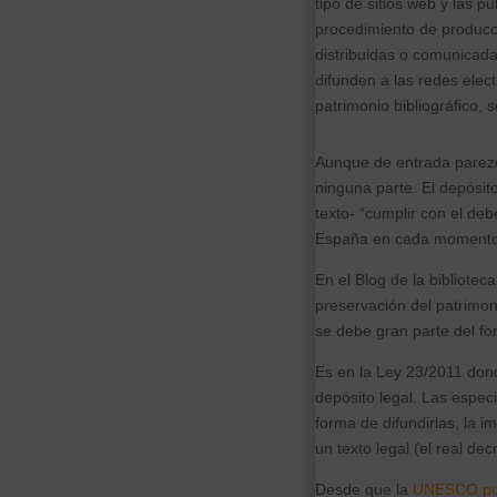
tipo de sitios web y las p
procedimiento de producci
distribuidas o comunicadas
difunden a las redes elec
patrimonio bibliográfico, 
Aunque de entrada parezc
ninguna parte. El depósit
texto- “cumplir con el debe
España en cada momento 
En el Blog de la bibliotec
preservación del patrimon
se debe gran parte del fo
Es en la Ley 23/2011 don
depósito legal. Las especi
forma de difundirlas, la i
un texto legal (el real d
Desde que la
UNESCO publ