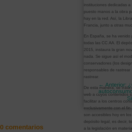
instituciones dedicadas a
puesto manos a la obra pa
hay en la red. Así, la Libr
Francia, junto a otras mu
En España, se ha venido 
todas las CC.AA. El depósi
2015, instaura la gran no
nada. Se sigue así el mode
conservadores (los desig
responsables de rastrear 
rastrear.
←
Anterior: 
De esta manera, se trata de
autoconsum
web a cuyos contenidos só
S
facilitar a los centros co
exclusivamente con el fin
son accesibles hoy en los
depósito legal, es decir,
0 comentarios
a la legislación en materi