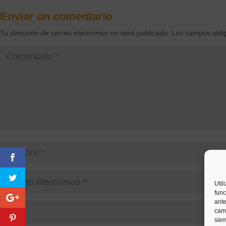
Enviar un comentario
Tu dirección de correo electrónico no será publicada.
Los campos obli
Util
func
ante
camb
siem