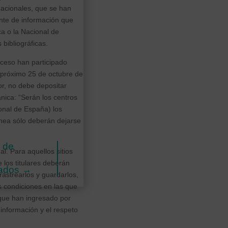
nacionales, que se han
ente de información que
ica o la Nacional de
bibliográficas.
ceso han participado
el próximo 25 de octubre de
or, no debe depositar
ánica: “Serán los centros
onal de España) los
ínea sólo deberán dejarse
 de
al. Para aquellos sitios
los titulares deberán
gados
→
rastrearlos y guardarlos,
s condiciones en las que
 que han ingresado por
información y el respeto