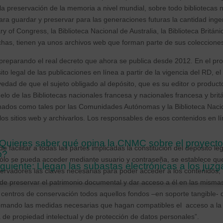
 la preservación de la memoria a nivel mundial, sobre todo bibliotecas 
ra guardar y preservar para las generaciones futuras la cantidad ing
ary of Congress, la Biblioteca Nacional de Australia, la Biblioteca Britán
chas, tienen ya unos archivos web que forman parte de sus colecciones 
preparando el real decreto que ahora se publica desde 2012. En el pro
to legal de las publicaciones en línea a partir de la vigencia del RD, 
vedad de que el sujeto obligado al depósito, que es su editor o product
lo de las Bibliotecas nacionales francesa y nacionales francesa y brit
nados como tales por las Comunidades Autónomas y la Biblioteca Naci
los sitios web y archivarlos. Los responsables de esos contenidos en l
¿Quieres saber qué opina la CNMC sobre el proyecto
 facilitar a todas las partes implicadas la constitución del depósito leg
o?
lo se pueda acceder mediante usuario y contraseña, se establece que 
iguiente: Llegan las subastas electrónicas a los juz
nservadores las claves necesarias para poder acceder a los contenidos, 
 de preservar el patrimonio documental y dar acceso a él en las misma
 centros de conservación todos aquellos fondos –en soporte tangible-
 tomando las medidas necesarias que hagan compatibles el acceso a la 
a de propiedad intelectual y de protección de datos personales”.