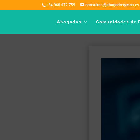
+34 960 072 759
consultas@abogadosymas.es
Abogados
Comunidades de P