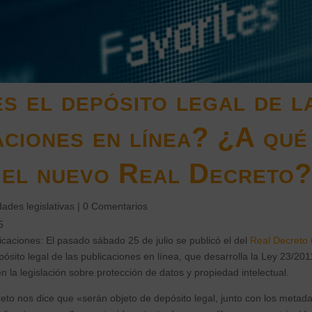
s el depósito legal de l
aciones en línea? ¿A qué
 el nuevo Real Decreto?
ades legislativas
|
0 Comentarios
5
licaciones:
El pasado sábado 25 de julio se publicó el del
Real Decreto 
pósito legal de las publicaciones en línea, que desarrolla la Ley 23/2011
n la legislación sobre protección de datos y propiedad intelectual.
reto nos dice que «serán objeto de depósito legal, junto con los metad