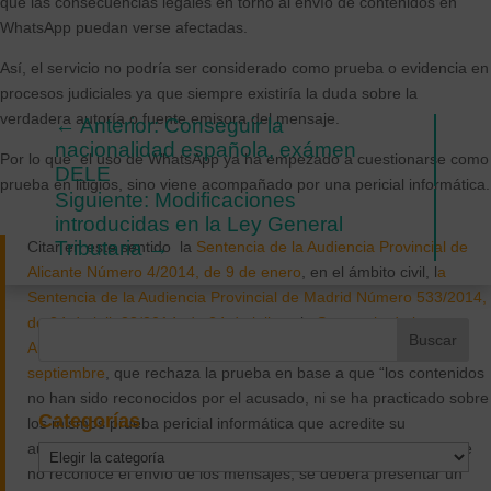
que las consecuencias legales en torno al envío de contenidos en
WhatsApp puedan verse afectadas.
Así, el servicio no podría ser considerado como prueba o evidencia en
procesos judiciales ya que siempre existiría la duda sobre la
verdadera autoría o fuente emisora del mensaje.
←
Anterior: Conseguir la
nacionalidad española, exámen
Por lo que el uso de WhatsApp ya ha empezado a cuestionarse como
DELE
prueba en litigios, sino viene acompañado por una pericial informática.
Siguiente: Modificaciones
introducidas en la Ley General
Tributaria
→
Citar en este sentido la
Sentencia de la Audiencia Provincial de
Alicante Número 4/2014, de 9 de enero
, en el ámbito civil, l
a
Sentencia de la Audiencia Provincial de Madrid Número 533/2014,
de 24 de julio33/2014, de 24 de julio
, y la
Sentencia de la
Audiencia Provincial de Madrid Número 51/2013 de 23 de
septiembre
, que rechaza la prueba en base a que “los contenidos
no han sido reconocidos por el acusado, ni se ha practicado sobre
Categorías
los mismos prueba pericial informática que acredite su
autenticidad y su envío”, lo cual quiere decir que, si la otra parte
Categorías
no reconoce el envío de los mensajes, se deberá presentar un