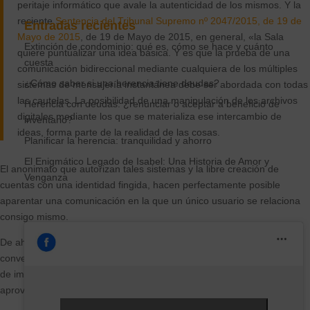
peritaje informático que avale la autenticidad de los mismos. Y la
reciente
Sentencia del Tribunal Supremo nº 2047/2015, de 19 de
Entradas recientes
Mayo de 2015
, de 19 de Mayo de 2015, en general, «la Sala
Extinción de condominio: qué es, cómo se hace y cuánto
quiere puntualizar una idea básica. Y es que la prueba de una
cuesta
comunicación bidireccional mediante cualquiera de los múltiples
¿Cómo saber si una herencia tiene deudas?
sistemas de mensajería instantánea debe ser abordada con todas
las cautelas. La posibilidad de una manipulación de los archivos
Herencia con deudas: ¿renunciar o aceptar a beneficio de
digitales mediante los que se materializa ese intercambio de
inventario?
ideas, forma parte de la realidad de las cosas.
Planificar la herencia: tranquilidad y ahorro
El Enigmático Legado de Isabel: Una Historia de Amor y
El anonimato que autorizan tales sistemas y la libre creación de
Venganza
cuentas con una identidad fingida, hacen perfectamente posible
aparentar una comunicación en la que un único usuario se relaciona
consigo mismo.
De ahí que la impugnación de la autenticidad de cualquiera de esas
conversaciones, cuando son aportadas a la causa mediante archivos
de impresión, desplaza la carga de la prueba hacia quien pretende
aprovechar su idoneidad probatoria.