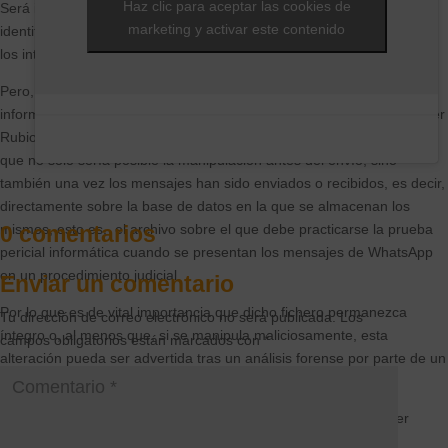
Haz clic para aceptar las cookies de
Será indispensable en tal caso la práctica de una prueba pericial que
marketing y activar este contenido
identifique el verdadero origen de esa comunicación, la identidad de
los interlocutores y, en fin, la integridad de su contenido.»
Pero, la cosa no queda ahí, recientemente el ingeniero y perito
informático del Colegio de Ingenieros en Informática de Madrid, Javier
Rubio, ha demostrado que esta prueba podría carecer de validez, ya
que no sólo sería posible la manipulación antes del envío, sino
también una vez los mensajes han sido enviados o recibidos, es decir,
directamente sobre la base de datos en la que se almacenan los
0 comentarios
mismos, esto es, el archivo sobre el que debe practicarse la prueba
pericial informática cuando se presentan los mensajes de WhatsApp
en un procedimiento judicial.
Enviar un comentario
Por lo que es de vital importancia que dicho fichero permanezca
Tu dirección de correo electrónico no será publicada.
Los
íntegro o, al menos que, si se manipula maliciosamente, esta
campos obligatorios están marcados con
*
alteración pueda ser advertida tras un análisis forense por parte de un
perito informático.
El perito explica como dicho archivo de base de datos puede ser
manipulado, alterando las conversaciones de tal forma que la