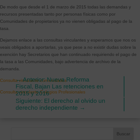
De modo que desde el 1 de marzo de 2015 todas las demandas y
recursos presentadas tanto por personas físicas como por
Comunidades de propietarios ya no vienen obligadas al pago de la
tasa.
Dejamos enlace a las consultas vinculantes y esperamos que nos os
veais obligados a aportarlas, ya que pese a no existir dudas sobre la
exención hay Secretarios que han continuado requiriendo el pago de
la tasa a las Comunidades, bajo advertencia de archivo de la
demanda.
←
Anterior: Nueva Reforma
Consulta vinculante comunidades
Fiscal, Bajan Las retenciones en
Consulta vinculante Colegios Profesionales
2015 y 2016
Siguiente: El derecho al olvido un
derecho independiente
→