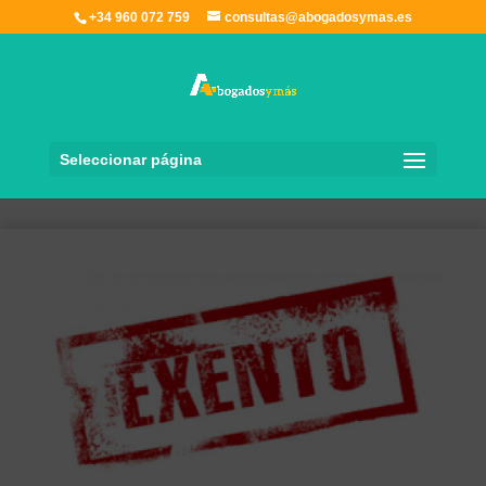
+34 960 072 759
consultas@abogadosymas.es
Seleccionar página