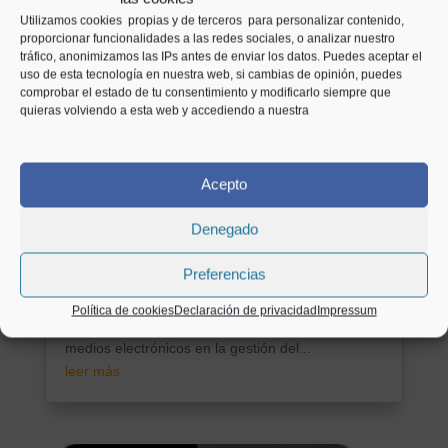
Utilizamos cookies propias y de terceros para personalizar contenido,
proporcionar funcionalidades a las redes sociales, o analizar nuestro
Nuevo sistema de llevanza
tráfico, anonimizamos las IPs antes de enviar los datos. Puedes aceptar el
uso de esta tecnología en nuestra web, si cambias de opinión, puedes
de libros registro a través de
comprobar el estado de tu consentimiento y modificarlo siempre que
la Sede electrónica de la
quieras volviendo a esta web y accediendo a nuestra
Agencia Tributaria
por
AbogadosyMás
|
Dic 14, 2016
|
Novedades
Acepto
legislativas
Denegado
Impuesto Valor Añadido: La Aeat ha remitido una
comunicación que contiene las principales
Preferencias
novedades tributarias introducidas por el Real
Decreto 596/2016, de 2 de diciembre, para la
Política de cookies
Declaración de privacidad
Impressum
modernización, mejora e impulso del uso de
medios electrónicos en la gestión del...
leer más