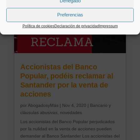
Denegado
Preferencias
Política de cookies
Declaración de privacidad
Impressum
Accionistas del Banco
Popular, podéis reclamar al
Santander por la venta de
acciones
por
AbogadosyMás
|
Nov 4, 2020
|
Bancario y
cláusulas abusivas, novedades
Los accionistas del Banco Popular perjudicados
por la nulidad en la venta de acciones pueden
demandar al Banco Santander Los accionistas del