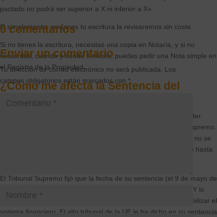
pactado no podrá ser superior a X ni inferior a X».
0 comentarios
O simplemente, envíanos tu escritura la revisaremos sin coste.
Si no tienes la escritura, necesitas una copia en Notaría, y si no
Enviar un comentario
recuerdas, cuando y donde firmaste, puedes pedir una Nota simple en
el Registro de la Propiedad.
Tu dirección de correo electrónico no será publicada.
Los
campos obligatorios están marcados con
*
¿Cómo me afecta la Sentencia del
Tribunal Europeo?
La sentencia europea nos ha allanado el camino para emprender
acciones judiciales. El Tribunal Europeo está por encima del Supremo.
Por lo que ahora puedes recuperar todo lo pagado demás. Ya no se
puede establecer el límite temporal de 2013 que venían fijando hasta
ahora las Sentencias.
El Tribunal Supremo fijó que la fecha de su sentencia (el 9 de mayo de
2013) marcaba el inicio de la ilegalidad de las cláusulas suelo. Y lo
hizo porque creía que pagar la factura total supondría desestabilizar el
sistema financiero. El alto tribunal de la UE le ha dicho en su sentencia