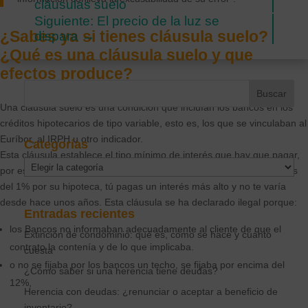
cláusulas suelo
Siguiente: El precio de la luz se
¿Sabes ya si tienes cláusula suelo?
dispara
→
¿Qué es una cláusula suelo y que
efectos produce?
Una cláusula suelo es una condición que incluían los bancos en los
créditos hipotecarios de tipo variable, esto es, los que se vinculaban al
Euríbor, al IRPH u otro indicador.
Categorías
Esta cláusula establece el tipo mínimo de interés que hay que pagar,
Categorías
por eso, a pesar de que muchos hipotecados están pagando menos
del 1% por su hipoteca, tú pagas un interés más alto y no te varía
desde hace unos años. Esta cláusula se ha declarado ilegal porque:
Entradas recientes
los Bancos no informaban adecuadamente al cliente de que el
Extinción de condominio: qué es, cómo se hace y cuánto
contrato la contenía y de lo que implicaba.
cuesta
o no se fijaba por los bancos un techo, se fijaba por encima del
¿Cómo saber si una herencia tiene deudas?
12%,
Herencia con deudas: ¿renunciar o aceptar a beneficio de
inventario?