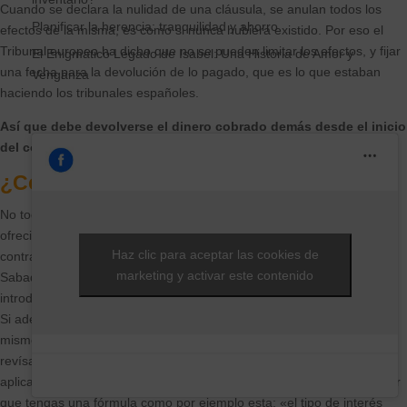
Cuando se declara la nulidad de una cláusula, se anulan todos los
Planificar la herencia: tranquilidad y ahorro
efectos de la misma, es como si nunca hubiera existido. Por eso el
Tribunal europeo ha dicho que no se pueden limitar los efectos, y fijar
El Enigmático Legado de Isabel: Una Historia de Amor y
una fecha para la devolución de lo pagado, que es lo que estaban
Venganza
haciendo los tribunales españoles.
Así que debe devolverse el dinero cobrado demás desde el inicio
del contrato de la hipoteca.
¿Cómo puedo saber ahora si la tengo?
No todos los bancos introdujeron estas cláusulas, ni tampoco las
ofrecieron con la misma opacidad a sus clientes. Si tu hipoteca está
Haz clic para aceptar las cookies de
contratada con BBVA, Cajamar, Banco Popular, Liberbank, Banco
marketing y activar este contenido
Sabadell, Caixabank o Bankia, hay más posibilidades de que se
introdujera alguna de estas cláusulas, al menos antes de 2012.
Si además tu cuota está estancada desde 2010 y pagas siempre lo
mismo, probablemente tengas una cláusula suelo en tu escritura,
revísala y busca frases como “interés mínimo” o “límites a la
aplicación del interés variable” “túnel hipotecario”. También puede ser
que tengas una fórmula como por ejemplo esta: «el tipo de interés