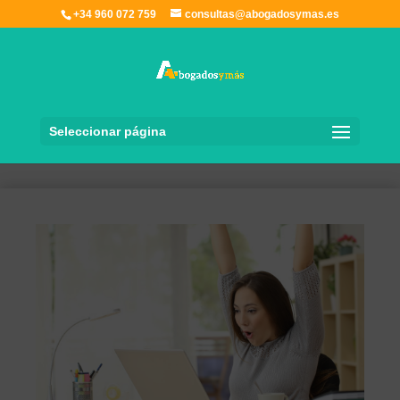
+34 960 072 759
consultas@abogadosymas.es
Seleccionar página