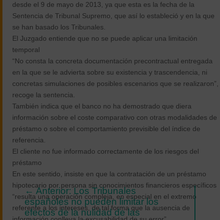
desde el 9 de mayo de 2013, ya que esta es la fecha de la
Sentencia de Tribunal Supremo, que así lo estableció y en la que
se han basado los Tribunales.
El Juzgado entiende que no se puede aplicar una limitación
temporal
“No consta la concreta documentación precontractual entregada
en la que se le advierta sobre su existencia y trascendencia, ni
concretas simulaciones de posibles escenarios que se realizaron”,
recoge la sentencia.
También indica que el banco no ha demostrado que diera
información sobre el coste comparativo con otras modalidades de
préstamo o sobre el comportamiento previsible del índice de
referencia.
El cliente no fue informado correctamente de los riesgos del
préstamo
En este sentido, insiste en que la contratación de un préstamo
hipotecario por persona sin conocimientos financieros específicos
←
Anterior: Los Tribunales
“resulta una operación compleja, en especial en el extremo
españoles no pueden limitar los
referente a los intereses, de tal forma que la ausencia de
efectos de la nulidad de las
información conlleva la excusabilidad de su error”.