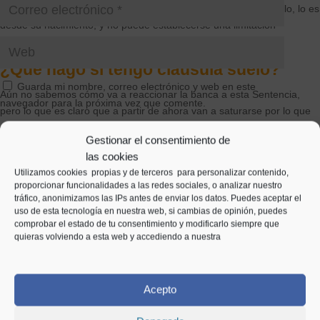
que no tiene competencias para hacer eso, y qué si algo es nulo, lo es
desde su nacimiento, y no puede establecerse una limitación
temporal.
¿Qué hago si tengo cláusula suelo?
Guarda mi nombre, correo electrónico y web en este
Aún no sabemos cómo va a reaccionar la banca a esta Sentencia,
navegador para la próxima vez que comente.
pero lo que es claro que a partir de ahora van a saturarse por lo que
es previsible que sólo atiendan las reclamaciones que les lleguen por
Enviar comentario
Gestionar el consentimiento de
vía judicial.
las cookies
Contacta con nosotros, estudiaremos tu caso sin coste
Utilizamos cookies propias y de terceros para personalizar contenido,
proporcionar funcionalidades a las redes sociales, o analizar nuestro
tráfico, anonimizamos las IPs antes de enviar los datos. Puedes aceptar el
uso de esta tecnología en nuestra web, si cambias de opinión, puedes
comprobar el estado de tu consentimiento y modificarlo siempre que
quieras volviendo a esta web y accediendo a nuestra
Entradas relacionadas
Acepto