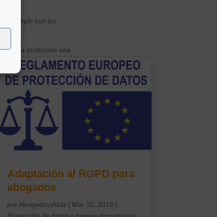
e cumplir con los
 ya se ha producido una
ifíciles de compensar o
Adaptación al RGPD para
abogados
por
AbogadosyMás
|
Mar 10, 2018
|
Protección de datos y nuevas tecnologías