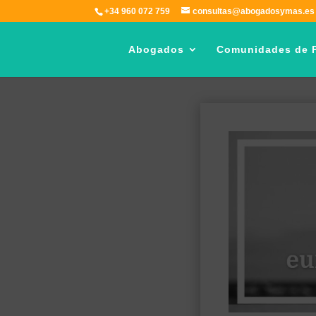
+34 960 072 759
consultas@abogadosymas.es
Abogados
Comunidades de P