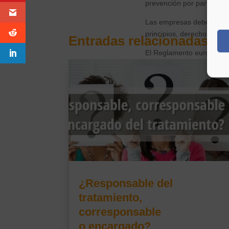
prevención por parte de l
Las empresas deben adop
principios, derechos y ga
Entradas relacionadas
El Reglamento europeo de
infracción, dado que esa 
reparar.
Por lo que el Reglamento
Protección de datos de
Protección de datos po
Medidas de seguridad
Mantenimiento de un re
Realización de evaluac
¿Responsable del
Nombramiento de un de
Notificación de violaci
tratamiento,
Promoción de códigos d
corresponsable
o encargado?