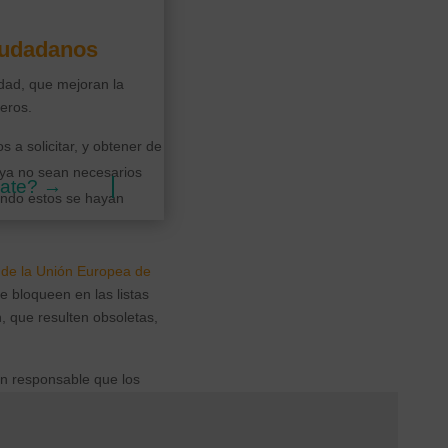
iudadanos
idad, que mejoran la
eros.
a solicitar, y obtener de
 ya no sean necesarios
gate?
→
uando estos se hayan
a de la Unión Europea de
 bloqueen en las listas
, que resulten obsoletas,
un responsable que los
 permita su traslado a