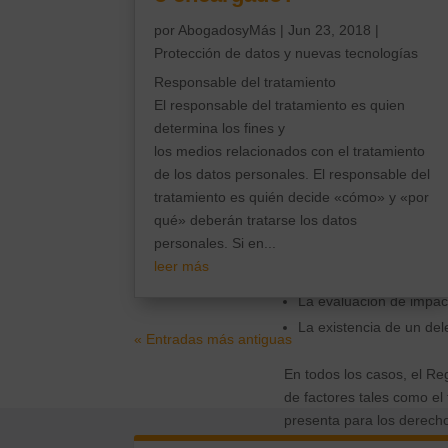
El nuevo Reglame
por
AbogadosyMás
|
Jun 23, 2018
|
o privadas, con l
Protección de datos y nuevas tecnologías
Un mayor compromiso no i
Responsable del tratamiento
forma de gestionar la pro
El responsable del tratamiento es quien
determina los fines y
De hecho, algunas de las
los medios relacionados con el tratamiento
como es el caso de las me
de los datos personales. El responsable del
impacto y la consulta a A
tratamiento es quién decide «cómo» y «por
Otras medidas constituyen
qué» deberán tratarse los datos
todo caso, formarían par
personales. Si en...
leer más
La privacidad desde el 
La evaluación de impact
La existencia de un del
« Entradas más antiguas
En todos los casos, el R
de factores tales como el 
presenta para los derechos