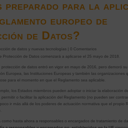
 preparado para la apli
glamento europeo de
ción de Datos?
ección de datos y nuevas tecnologías
|
0 Comentarios
 Protección de Datos comenzará a aplicarse el 25 mayo de 2018.
 protección de datos entró en vigor en mayo de 2016, pero demoró su 
ón Europea, las Instituciones Europeas y también las organizaciones q
se para el momento en que el Reglamento sea aplicable.
emplo, los Estados miembros pueden adoptar o iniciar la elaboración 
ermitir o facilitar la aplicación del Reglamento (no pueden ser contrar
ampoco ir más allá de los poderes de actuación normativa que el propio
.
á como hasta ahora a responsables o encargados de tratamiento de dat
lía a responsables y encargados no establecidos en la UE
siempre