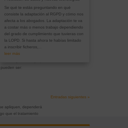
ciones, públicas
Se qué te estás preguntando en qué
consiste la adaptación al RGPD y cómo nos
uchos casos será sólo una
afecta a los abogados. La adaptación te va
a costar más o menos trabajo dependiendo
del grado de cumplimiento que tuvieras con
an a otras ya existentes,
la LOPD. Si hasta ahora te habías limitado
modo, la evaluación de
a inscribir ficheros,...
leer más
en las empresas o que, en
 pueden ser:
Entradas siguientes »
 se apliquen, dependerá
sgo que el tratamiento