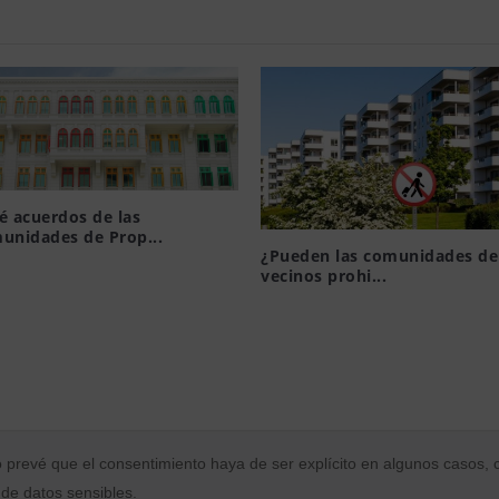
 todas las organizaciones que tratan datos realicen un análisis 
determinar qué medidas han de aplicar y cómo hacerlo.
n a cabo más que unos pocos tratamientos sencillos que no impliquen,
una valoración cuidadosa de sus riesgos, estos análisis pueden ser o
rían revisar la forma en la que obtienen y regist
é acuerdos de las
 protección de datos exige que
el consentimiento, con carácter gene
unidades de Prop...
 inequívoco.
¿Pueden las comunidades de
19, 2015
vecinos prohi...
que el consentimiento es inequívoco, el Reglamento requiere que haya
Ago 6, 2021
n positiva que indique el acuerdo del interesado.
ede deducirse del silencio o de la inacción de los ciudadanos.
 que se encuadran en el llamado consentimiento tácito y que son acepta
 serlo cuando el Reglamento sea de aplicación.
prevé que el consentimiento haya de ser explícito en algunos casos,
 de datos sensibles.