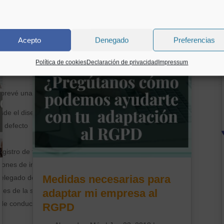
as organizaciones que tratan datos.
tar medidas que aseguren razonablemente que están en condiciones d
rantías que el Reglamento establece.
Acepto
Denegado
Preferencias
 protección de datos entiende que es insuficiente actuar sólo cuando
Política de cookies
Declaración de privacidad
Impressum
infracción puede causar daños a los interesados que pueden ser muy d
 prevé una batería completa de medidas:
sde el diseño
r defecto
gistro de tratamientos
iones de impacto sobre la protección de datos
Medidas necesarias para
legado de protección de datos
ones de la seguridad de los datos
adaptar mi empresa al
e conducta y esquemas de certificación.
RGPD