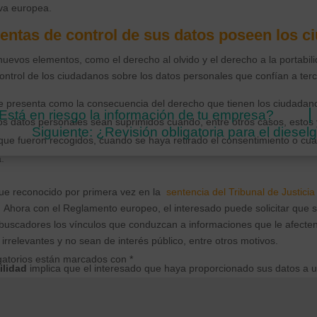
iva europea.
ntas de control de sus datos poseen los c
uevos elementos, como el derecho al olvido y el derecho a la portabil
ontrol de los ciudadanos sobre los datos personales que confían a terc
 presenta como la consecuencia del derecho que tienen los ciudadanos 
¿Está en riesgo la información de tu empresa?
los datos personales sean suprimidos cuando, entre otros casos, estos
Siguiente: ¿Revisión obligatoria para el diesel
a que fueron recogidos, cuando se haya retirado el consentimiento o c
.
 fue reconocido por primera vez en la
sentencia del Tribunal de Justici
.
Ahora con el Reglamento europeo, el interesado puede solicitar que se
 buscadores los vínculos que conduzcan a informaciones que le afecten
 irrelevantes y no sean de interés público, entre otros motivos.
gatorios están marcados con
*
ilidad
implica que el interesado que haya proporcionado sus datos a 
utomatizado podrá solicitar recuperar esos datos en un formato que le