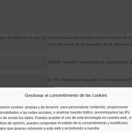
icamente posible, el responsable deberá transferir los datos directam
eresado.
atos de los menores de edad
que la edad en la que los menores pueden prestar por sí mismos su co
personales en el ámbito de los servicios de la sociedad de la informaci
ajar esa edad y que cada Estado miembro establezca la suya propia, es
 límite continúa en 14 años. Por debajo de esa edad, es necesario el
ara la próxima vez que comente.
Gestionar el consentimiento de las cookies
s que recopilen datos personales, es importante recordar que el conse
 de privacidad debe estar escrito en un lenguaje que los niños puedan 
izamos cookies propias y de terceros para personalizar contenido, proporcionar
ionalidades a las redes sociales, o analizar nuestro tráfico, anonimizamos las IPs
dad activa de las empresas
s de enviar los datos. Puedes aceptar el uso de esta tecnología en nuestra web, si
ias de opinión, puedes comprobar el estado de tu consentimiento y modificarlo
a de las empresas es uno de los aspectos esenciales del Reglamento e
pre que quieras volviendo a esta web y accediendo a nuestra