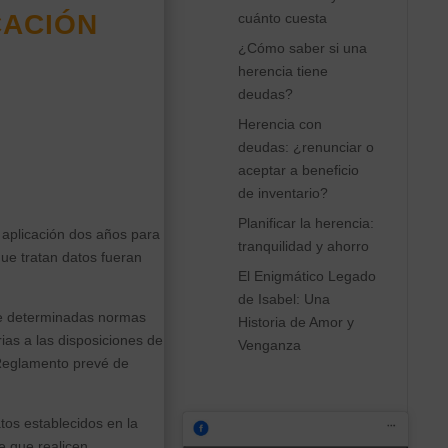
cación
cuánto cuesta
¿Cómo saber si una
herencia tiene
deudas?
Herencia con
deudas: ¿renunciar o
aceptar a beneficio
de inventario?
Planificar la herencia:
aplicación dos años para
tranquilidad y ahorro
ue tratan datos fueran
El Enigmático Legado
de Isabel: Una
de determinadas normas
Historia de Amor y
ias a las disposiciones de
Venganza
 Reglamento prevé de
os establecidos en la
 que realicen