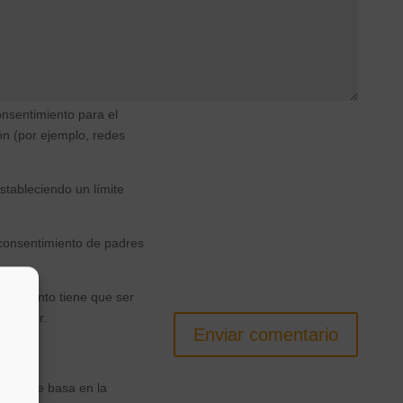
ente al nuevo responsable
nsentimiento para el
ón (por ejemplo, redes
tableciendo un límite
 consentimiento de padres
ntimiento tiene que ser
entender.
Enviar comentario
s que se basa en la