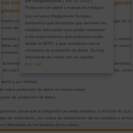
por
AbogadosyMás
|
Jun 23, 2018
|
nto exige un mayor compromiso de las organiza
Protección de datos y nuevas tecnologías
a protección de datos.
Con el nuevo Reglamento Europeo,
mplica necesariamente ni en todos los casos una mayor carga, en m
tendremos que demostrar que tenemos las
tección de datos distinta de la que se viene empleando ahora.
medidas adecuadas para poder responder
a los requerimientos que podamos recibir
 medidas que introduce el Reglamento son una continuación o reemplaz
desde la AEPD, y que cumplimos con la
didas de seguridad o de la obligación de documentación y, en cierto 
normativa de protección de datos. Es muy
utoridades de supervisión.
importante de contar con un registro...
 la formalización en una norma legal de prácticas ya muy extendidas 
leer más
te de una correcta puesta en marcha de un tratamiento de datos, como
diseño y por defecto
o sobre protección de datos en ciertos casos
egado de protección de datos.
eglamento prevé que la obligación de estas medidas, o el modo en que
tipo de tratamiento, los costes de implantación de las medidas o el rie
 y libertades de los titulares de los datos.