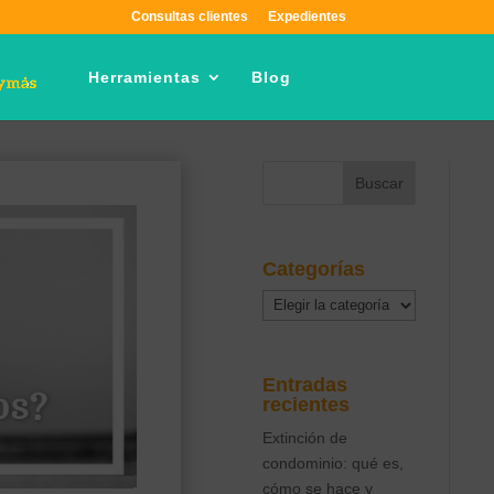
Consultas clientes
Expedientes
Herramientas
Blog
Categorías
Categorías
Entradas
recientes
Extinción de
condominio: qué es,
cómo se hace y