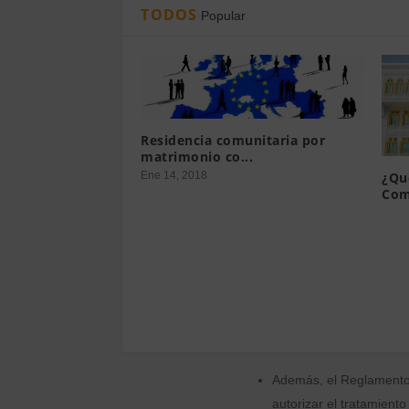
Por ello,
es necesario que
TODOS
Popular
tratamientos
para poder 
En entidades que no lleva
sensibles o requieran de 
Las empresas debe
Residencia comunitaria por
consentimiento.
matrimonio co...
Ene 14, 2018
¿Qu
El Reglamento europeo de
Com
informado, específico e
Mar 
Para poder considerar 
interesados o una acció
El consentimiento no pu
Por lo que prácticas
normativa dejarán de
Además, el Reglamento 
autorizar el tratamiento