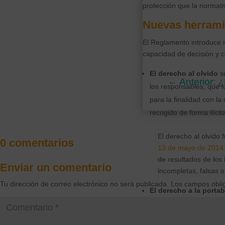
protección que la normat
Nuevas herramie
El Reglamento introduce n
capacidad de decisión y c
El derecho al olvido
se
←
Anterior: 
los responsables, que 
para la finalidad con l
recogido de forma ilícita
El derecho al olvido
0 comentarios
13 de mayo de 2014
de resultados de los
Enviar un comentario
incompletas, falsas o
Tu dirección de correo electrónico no será publicada.
Los campos obli
El derecho a la portab
esté tratando de modo a
otro responsable.