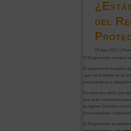
¿Estás
del Re
Protec
29,Ago,2017
|
Prot
El Reglamento europeo de
El reglamento europeo de
que los Estados de la Uni
preparándose y adaptándo
En esos dos años, por ej
que sean necesarias para p
la vigente Directiva ni t
forma explícita o implícita)
El Reglamento se aplicar
Unión Europea, y
se amp