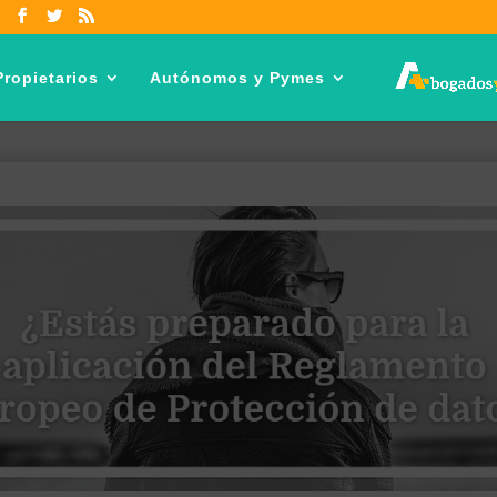
ropietarios
Autónomos y Pymes