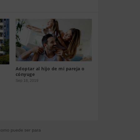
de riesgo de sus
 por ejemplo, datos
peraciones muy simples.
ran el
ral, sea libre,
Adoptar al hijo de mi pareja o
cónyuge
 una declaración de los
Sep 18, 2019
das bajo la actual
 como puede ser para