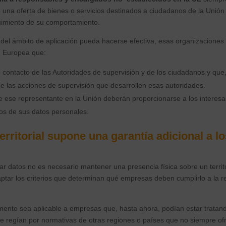
e una oferta de bienes o servicios destinados a ciudadanos de la Uni
uimiento de su comportamiento.
 del ámbito de aplicación pueda hacerse efectiva, esas organizacione
n Europea que:
contacto de las Autoridades de supervisión y de los ciudadanos y que,
de las acciones de supervisión que desarrollen esas autoridades.
e ese representante en la Unión deberán proporcionarse a los interesa
ntos de sus datos personales.
erritorial supone una garantía adicional a l
tar datos no es necesario mantener una presencia física sobre un territo
tar los criterios que determinan qué empresas deben cumplirlo a la r
amento sea aplicable a empresas que, hasta ahora, podían estar trata
se regían por normativas de otras regiones o países que no siempre of