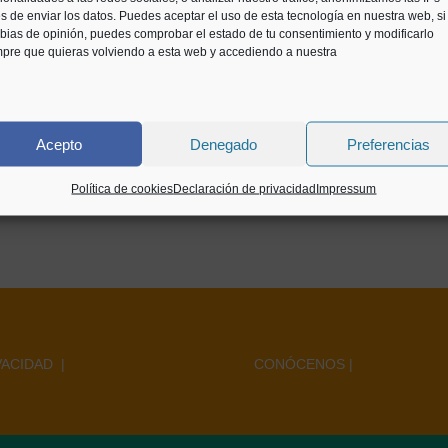
s de enviar los datos. Puedes aceptar el uso de esta tecnología en nuestra web, si
ias de opinión, puedes comprobar el estado de tu consentimiento y modificarlo
pre que quieras volviendo a esta web y accediendo a nuestra
Acepto
Denegado
Preferencias
Política de cookies
Declaración de privacidad
Impressum
VACIDAD |
CONÓCENOS
|