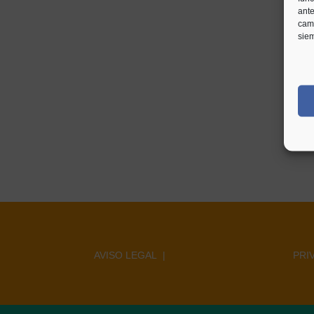
ante
camb
siem
AVISO LEGAL |
PRI