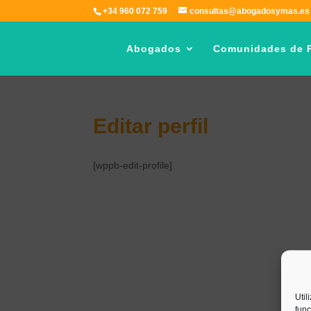
+34 960 072 759
consultas@abogadosymas.es
Abogados
Comunidades de P
Editar perfil
[wppb-edit-profile]
Util
func