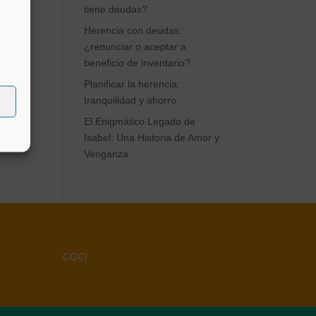
tiene deudas?
Herencia con deudas:
¿renunciar o aceptar a
beneficio de inventario?
Planificar la herencia:
tranquilidad y ahorro
El Enigmático Legado de
Isabel: Una Historia de Amor y
Venganza
CGC
|