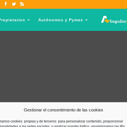
ropietarios
Autónomos y Pymes
Gestionar el consentimiento de las cookies
izamos cookies propias y de terceros para personalizar contenido, proporcionar
ionalidades a las redes sociales, o analizar nuestro tráfico, anonimizamos las IPs