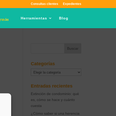
Consultas clientes
Expedientes
Herramientas
Blog
Categorías
Categorías
Entradas recientes
Extinción de condominio: qué
es, cómo se hace y cuánto
cuesta
¿Cómo saber si una herencia