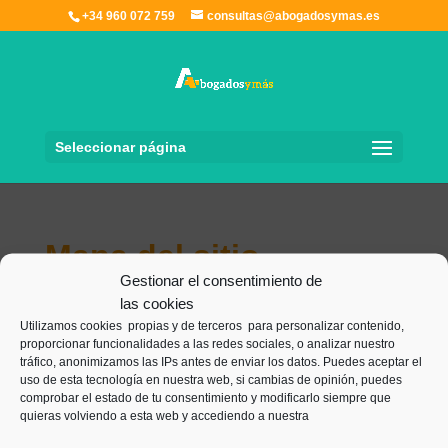
+34 960 072 759
consultas@abogadosymas.es
Seleccionar página
Mapa del sitio
Gestionar el consentimiento de
las cookies
Utilizamos cookies propias y de terceros para personalizar contenido,
proporcionar funcionalidades a las redes sociales, o analizar nuestro
AVISO LEGAL |
tráfico, anonimizamos las IPs antes de enviar los datos. Puedes aceptar el
uso de esta tecnología en nuestra web, si cambias de opinión, puedes
comprobar el estado de tu consentimiento y modificarlo siempre que
quieras volviendo a esta web y accediendo a nuestra
PRIVACIDAD |