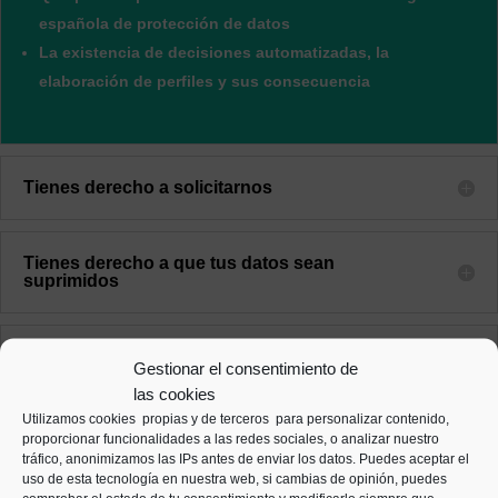
española de protección de datos
La existencia de decisiones automatizadas, la
elaboración de perfiles y sus consecuencia
Tienes derecho a solicitarnos
Tienes derecho a que tus datos sean
suprimidos
Tienes a oponerte a tratamiento de tus datos
Gestionar el consentimiento de
las cookies
Utilizamos cookies propias y de terceros para personalizar contenido,
proporcionar funcionalidades a las redes sociales, o analizar nuestro
tráfico, anonimizamos las IPs antes de enviar los datos. Puedes aceptar el
uso de esta tecnología en nuestra web, si cambias de opinión, puedes