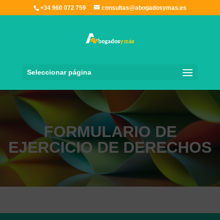
+34 960 072 759
consultas@abogadosymas.es
Seleccionar página
FORMULARIO DE
EJERCICIO DE DERECHOS