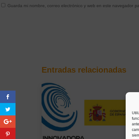
Guarda mi nombre, correo electrónico y web en este navegador p
Entradas relacionadas
Util
func
ante
camb
siem