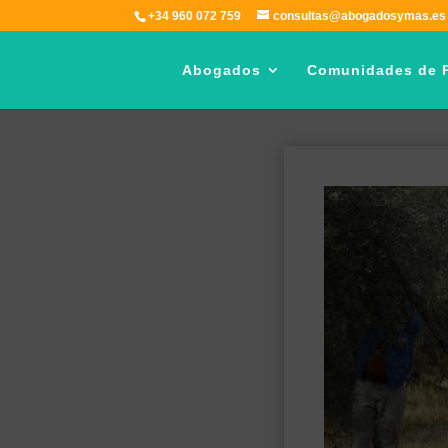
+34 960 072 759
consultas@abogadosymas.es
Abogados
Comunidades de P