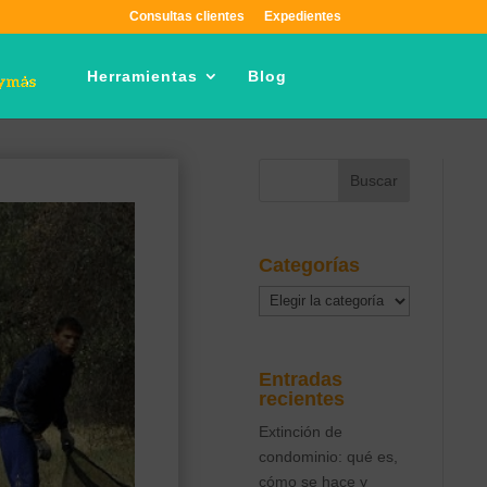
Consultas clientes
Expedientes
Herramientas
Blog
Categorías
Categorías
Entradas
recientes
Extinción de
condominio: qué es,
cómo se hace y