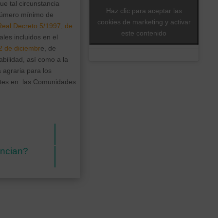
e tal circunstancia
Haz clic para aceptar las
 número mínimo de
cookies de marketing y activar
Real Decreto 5/1997, de
este contenido
les incluidos en el
2 de diciembr
e, de
bilidad, así como a la
 agraria para los
entes en las Comunidades
encian?