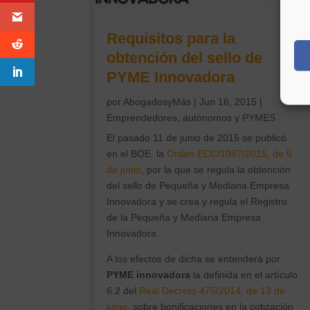
Requisitos para la
obtención del sello de
PYME Innovadora
por
AbogadosyMás
|
Jun 16, 2015
|
Emprendedores, autónomos y PYMES
El
pasado 11 de junio de 2015 se publicó
en el BOE la
Orden ECC/1087/2015, de 5
de junio
, por la que se regula la obtención
del sello de Pequeña y Mediana Empresa
Innovadora y se crea y regula el Registro
de la Pequeña y Mediana Empresa
Innovadora.
A los efectos de dicha se entenderá por
PYME innovadora
la definida en el artículo
6.2 del
Real Decreto 475/2014, de 13 de
junio
, sobre bonificaciones en la cotización