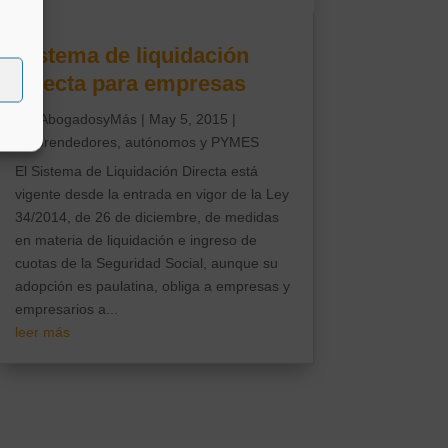
Sistema de liquidación
directa para empresas
por
AbogadosyMás
|
May 5, 2015
|
Emprendedores, autónomos y PYMES
El Sistema de Liquidación Directa está
vigente desde la entrada en vigor de la Ley
34/2014, de 26 de diciembre, de medidas
en materia de liquidación e ingreso de
cuotas de la Seguridad Social, aunque su
adopción es paulatina, obliga a empresas y
empresarios a...
leer más