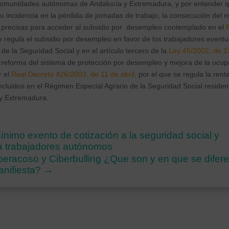
comunidades autónomas de Andalucía y Extremadura, y por entender qu
su incidencia en la pérdida de jornadas de trabajo, la consecución del
s precisas para acceder al subsidio por desempleo contemplado en el
 regula el subsidio por desempleo en favor de los trabajadores eventua
de la Seguridad Social y en el artículo tercero de la
Ley 45/2002, de 1
reforma del sistema de protección por desempleo y mejora de la ocupa
r el
Real Decreto 426/2003, de 11 de abril,
por el que se regula la renta
ncluidos en el Régimen Especial Agrario de la Seguridad Social resid
y Extremadura.
Mínimo exento de cotización a la seguridad social y
 a trabajadores autónomos
iberacoso y Ciberbulling ¿Que son y en que se difer
nifiesta?
→