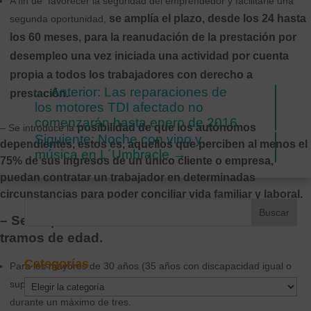
A fin de favorecer la seguridad del emprendedor y facilitarle una
se amplía el plazo, desde los 24 hasta
segunda oportunidad,
los 60 meses, para la reanudación de la prestación por
desempleo una vez iniciada una actividad por cuenta
propia a todos los trabajadores con derecho a
←
Anterior: Las reparaciones de
prestación.
los motores TDI afectado no
comenzarán hasta enero de 2016
posibilidad de que los autónomos
– Se introduce la
Siguiente: Noche con vino y
dependientes, estos es, aquellos que perciben al menos el
música en L´Umbracle
→
75% de sus ingresos de un único cliente o empresa,
puedan contratar un trabajador en determinadas
circunstancias para poder conciliar vida familiar y laboral.
– Se amplían las bonificaciones a todos los
tramos de edad.
Categorías
Para los mayores de 30 años (35 años con discapacidad igual o
superior al 33%) se crea una bonificación de 800 euros al año
Categorías
durante un máximo de tres.