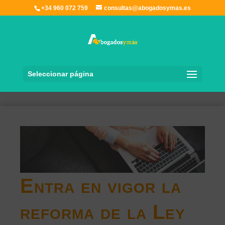
+34 960 072 759
consultas@abogadosymas.es
Seleccionar página
Entra en vigor la
reforma de la Ley