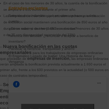
En el caso de los menores de 30 años, la cuantía de la bonificación
Entradas recientes
se amplía a 1.650 euros durante el primer año.
Extinción de condominio: qué es, cómo se hace y cuánto
Las empresas de inserción que contraten a personas en situación
cuesta
de exclusión social mantienen una bonificación de 850 euros al año
¿Cómo saber si una herencia tiene deudas?
durante un máximo de tres (1.650 euros si son menores de 30 años
o de 35 con discapacidad reconocida del 33%).
Herencia con deudas: ¿renunciar o aceptar a beneficio de
inventario?
Nueva bonificación en las cuotas
–
Planificar la herencia: tranquilidad y ahorro
empresariales
para los trabajadores de empresas ordinarias
El Enigmático Legado de Isabel: Una Historia de Amor y
empresas de inserción,
que procedan de
las empresas ordinarias
Venganza
verán ampliada la bonificación prevista actualmente a 1.650 euros el
primer año, frente a los 600 previstos en la actualidad (o 500 euros en
caso de contratos temporales).
Se reconoce a los Centros Especiales de
–
Empleo y a las Empresas de Inserción como
entidades prestadoras de servicios de interés
económico general,
lo que les permitirá ampliar hasta los
500.000 euros la cuantía que pueden recibir en concepto de