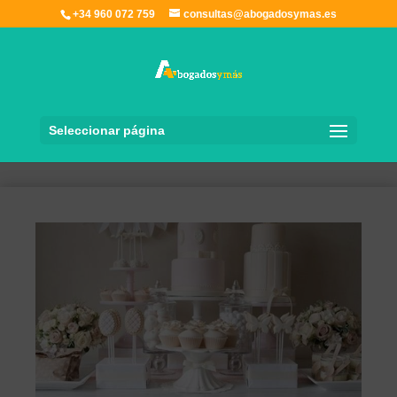
+34 960 072 759
consultas@abogadosymas.es
Seleccionar página