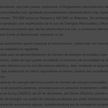
funciones, que bien puede contravenir el Reglamento electrotécnico de
 comunidades han aprobado procedimientos administrativos más rápido
ciones: 700.000 euros en Navarra y 400.000 en Baleares. Sin embargo,
a aprobado una modificación de la Ley de Energías Renovables y Ahorr
idores murcianos que viertan electricidad a la red, y consuman electric
cer frente al denominado impuesto al sol.
ma autonómica quiere impulsar el autoconsumo, sobre todo con fotovol
ue establece lo siguiente:
vistas para el aprovechamiento de fuentes de energía renovables cuya f
ctrica, sobre las que quede acreditado el consumo de la totalidad de l
ón eléctrica con la red del sistema eléctrico, bien mediante el aislamie
 que produzcan un efecto equivalente al mismo, podrán ser considera
rico.
adoras de energía eléctrica a partir de fuentes de energía renovables, 
aica de pequeña potencia, previstas para el consumo instantáneo o dife
 en la Ley 24/2013, de 26 de diciembre, del Sector Eléctrico, podrán
bio de energía. La cesión de energía producida por estas instalaciones 
prestación económica alguna, estableciéndose por la consejería compe