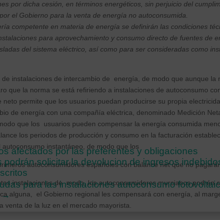
s por dicha cesión, en términos energéticos, sin perjuicio del cumplim
por el Gobierno para la venta de energía no autoconsumida.
ería competente en materia de energía se definirán las condiciones téc
instalaciones para aprovechamiento y consumo directo de fuentes de e
ladas del sistema eléctrico, así como para ser consideradas como ins
a de instalaciones de intercambio de energía, de modo que aunque la 
o que la norma se está refiriendo a instalaciones de autoconsumo con
neto permite que los usuarios puedan producirse su propia electricid
bio de energía con una compañía eléctrica, denominado Medición Neta
modo que los usuarios pueden compensar la energía consumida menos 
alance los periodos de producción y consumo en la facturación estableci
l autoconsumo instantáneo, de modo que los
Los afectados por las preferentes y obligaciones
podrán solicitar la devolucion de ingresos indebido
primeros autoconsumidores españoles con balance net que no pagarán e
scritos
tas instalaciones de modo, los autoconsumidores murcianos podrán ce
yudas para las instalaciones autoconsumo fotovoltai
→
ca alguna, el Gobierno regional les compensará con energía, al marge
la venta de la luz en el mercado mayorista.