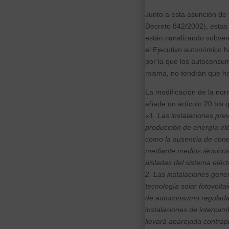
Junto a esta asunción de 
Decreto 842/2002), estas
están canalizando subven
el Ejecutivo autonómico h
por la que los autoconsum
misma, no tendrán que ha
La modificación de la nor
añade un artículo 20 bis q
«1. Las instalaciones pre
producción de energía elé
como la ausencia de conexi
mediante medios técnicos
aisladas del sistema eléct
2. Las instalaciones gener
tecnología solar fotovolt
de autoconsumo reguladas
instalaciones de intercam
llevará aparejada contra