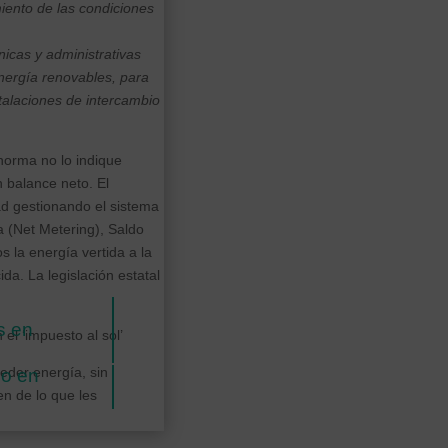
iento de las condiciones
nicas y administrativas
nergía renovables, para
talaciones de intercambio
norma no lo indique
 balance neto. El
ad gestionando el sistema
 (Net Metering), Saldo
la energía vertida a la
da. La legislación estatal
s en
l ‘impuesto al sol’
der energía, sin
co en
n de lo que les