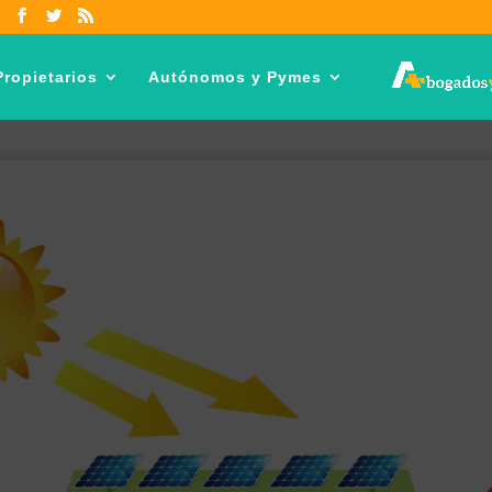
ropietarios
Autónomos y Pymes