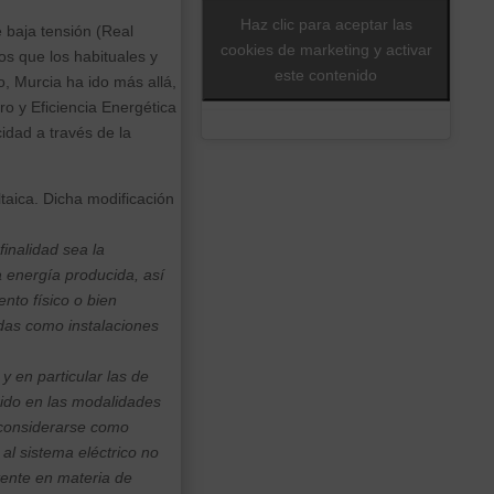
Haz clic para aceptar las
 baja tensión (Real
cookies de marketing y activar
s que los habituales y
este contenido
 Murcia ha ido más allá,
o y Eficiencia Energética
idad a través de la
taica. Dicha modificación
inalidad sea la
a energía producida, así
nto físico o bien
das como instalaciones
y en particular las de
rido en las modalidades
 considerarse como
al sistema eléctrico no
tente en materia de