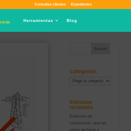
Consultas clientes
Expedientes
Herramientas
Blog
Categorías
Categorías
Entradas
recientes
Extinción de
condominio: qué es,
cómo se hace y