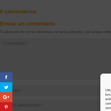
0 comentarios
Enviar un comentario
Tu dirección de correo electrónico no será publicada.
Los campos obli
Util
func
ante
camb
siem