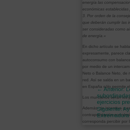
energía las compensacione
económicas establecidas 
3. Por orden de la consej
que deberán cumplir las 
ser consideradas como ais
de energía.»
En dicho artículo se habl
expresamente, parece clar
autoconsumo con balance 
por medio de un intercam
Neto o Balance Neto, de 
red. Así se salda en un b
en España sólo permite e
←
Anterior: 
subordinadas 
Los murcianos serán los 
ejercicios pre
Además se incentiva a es
Siguiente: A
Extremadura
contraprestación económi
corresponda percibir por 