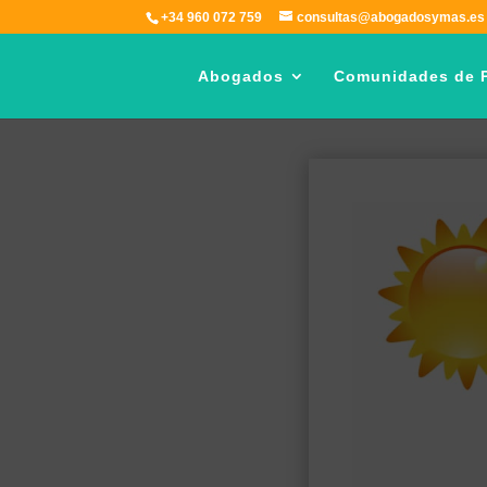
+34 960 072 759
consultas@abogadosymas.es
Abogados
Comunidades de P